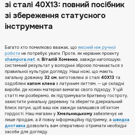
зі сталі 40Х13: повний посібник
зі збереження статусного
інструмента
Багато хто помилково вважає, що
якісний ніж ручної
роботи
не потребує уваги. Проте, як керівник проекту
shampura.net
,
я,
Віталій Хоменко
, завжди наголошую:
системний результат у володінні зброєю починається з
правильної культури догляду. Наші ножі, що мають
загальну довжину
32 см
, виготовлені зі сталі
40Х13
та
оздоблені
капом клена
з латунним литтям, — це складні
вироби, де кожен матеріал вимагає свого підходу. У цій
статті ми розберемо, як підтримувати бритвену гостроту,
захистити унікальну деревину та зберегти дзеркальний
блиск латуні, щоб ваш ніж завжди залишався об’єктом
гордості. Наш магазин у
Хмельницькому
забезпечує не
лише продаж, а й повну інформаційну підтримку, а
швидка
доставка
дозволить вам оперативно отримати необхідні
засоби для догляду.