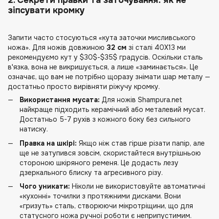
2. Секрети правки та заточування: як не
зіпсувати кромку
Запити часто стосуються «кута заточки мисливського
ножа». Для ножів довжиною
32 см
зі сталі 40Х13 ми
рекомендуємо кут у $30$-$35$ градусів. Оскільки сталь
в'язка, вона не викришується, а лише «заминається». Це
означає, що вам не потрібно щоразу знімати шар металу —
достатньо просто вирівняти ріжучу кромку.
Використання мусата:
Для ножів Shampura.net
найкраще підходить керамічний або металевий мусат.
Достатньо 5-7 рухів з кожного боку без сильного
натиску.
Правка на шкірі:
Якщо ніж став гірше різати папір, але
ще не затупився зовсім, скористайтеся внутрішньою
стороною шкіряного ременя. Це додасть лезу
дзеркального блиску та агресивного різу.
Чого уникати:
Ніколи не використовуйте автоматичні
«кухонні» точилки з протяжними дисками. Вони
«гризуть» сталь, створюючи мікротріщини, що для
статусного ножа ручної роботи є неприпустимим.