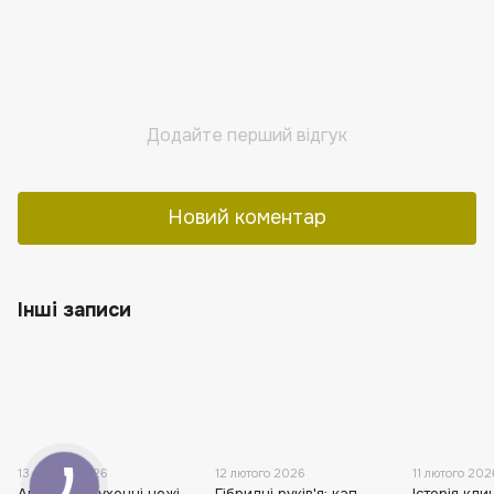
Додайте перший відгук
Новий коментар
Інші записи
13 лютого 2026
12 лютого 2026
11 лютого 202
Авторські кухонні ножі
Гібридні руків'я: кап
Історія кли