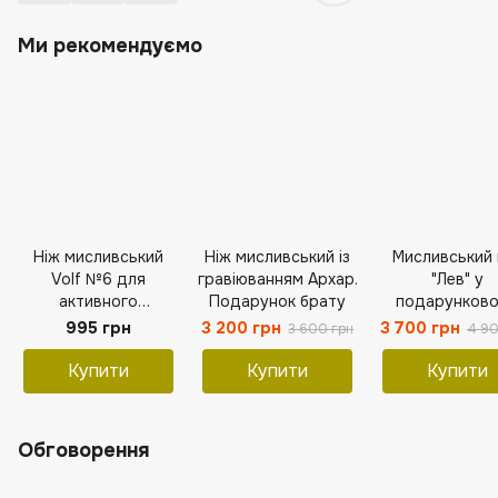
Ми рекомендуємо
Ніж мисливський
Ніж мисливський із
Мисливський 
Volf №6 для
гравіюванням Архар.
"Лев" у
активного
Подарунок брату
подарунков
відпочинку
кейсі
995 грн
3 200 грн
3 700 грн
3 600 грн
4 90
Купити
Купити
Купити
Обговорення