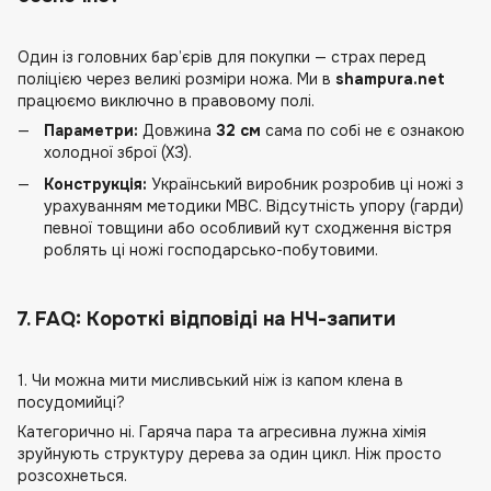
Один із головних бар’єрів для покупки — страх перед
поліцією через великі розміри ножа. Ми в
shampura.net
працюємо виключно в правовому полі.
Параметри:
Довжина
32 см
сама по собі не є ознакою
холодної зброї (ХЗ).
Конструкція:
Український виробник розробив ці ножі з
урахуванням методики МВС. Відсутність упору (гарди)
певної товщини або особливий кут сходження вістря
роблять ці ножі господарсько-побутовими.
7. FAQ: Короткі відповіді на НЧ-запити
1. Чи можна мити мисливський ніж із капом клена в
посудомийці?
Категорично ні. Гаряча пара та агресивна лужна хімія
зруйнують структуру дерева за один цикл. Ніж просто
розсохнеться.