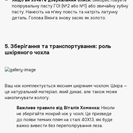
Якщо ви хочете дзеркальний блиск:
Використовуйте
полірувальну пасту ГОІ (№2 або №1) або звичайну зубну
пасту. Нанесіть на м'яку повсть та натріть латунну
деталь. Голова Вікінга знову засяє як золото.
5. Зберігання та транспортування: роль
шкіряного чохла
Ваш ніж комплектується якісним шкіряним чохлом. Шкіра —
це натуральний матеріал, який дихає, але також може
накопичувати вологу.
Важливе правило від Віталія Хоменка:
Ніколи
не зберігайте мокрий ніж у чохлі. Це призведе
до появи темних плям на сталі 40Х13, які буде
важко вивести без переполірування леза.