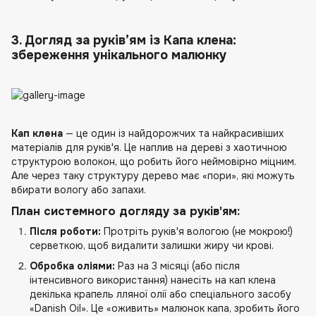
3. Догляд за руків’ям із Капа клена:
збереження унікального малюнку
Кап клена
— це один із найдорожчих та найкрасивіших
матеріалів для руків'я. Це наплив на дереві з хаотичною
структурою волокон, що робить його неймовірно міцним.
Але через таку структуру дерево має «пори», які можуть
вбирати вологу або запахи.
План системного догляду за руків'ям:
Після роботи:
Протріть руків'я вологою (не мокрою!)
серветкою, щоб видалити залишки жиру чи крові.
Обробка оліями:
Раз на 3 місяці (або після
інтенсивного використання) нанесіть на кап клена
декілька крапель лляної олії або спеціального засобу
«Danish Oil». Це «оживить» малюнок капа, зробить його