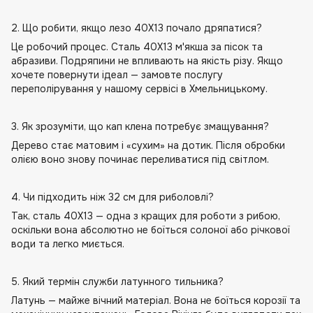
2. Що робити, якщо лезо 40Х13 почало дряпатися?
Це робочий процес. Сталь 40Х13 м'якша за пісок та
абразиви. Подряпини не впливають на якість різу. Якщо
хочете повернути ідеал — замовте послугу
переполірування у нашому сервісі в Хмельницькому.
3. Як зрозуміти, що кап клена потребує змащування?
Дерево стає матовим і «сухим» на дотик. Після обробки
олією воно знову починає переливатися під світлом.
4. Чи підходить ніж 32 см для риболовлі?
Так, сталь 40Х13 — одна з кращих для роботи з рибою,
оскільки вона абсолютно не боїться солоної або річкової
води та легко миється.
5. Який термін служби латунного тильника?
Латунь — майже вічний матеріал. Вона не боїться корозії та