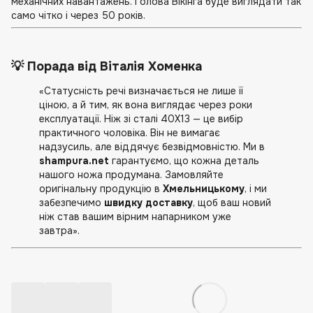
механічних навантажень. Голова Вікінга буде виглядати так
само чітко і через 50 років.
💡 Порада від Віталія Хоменка
«Статусність речі визначається не лише її
ціною, а й тим, як вона виглядає через роки
експлуатації. Ніж зі сталі 40Х13 — це вибір
практичного чоловіка. Він не вимагає
надзусиль, але віддячує безвідмовністю. Ми в
shampura.net
гарантуємо, що кожна деталь
нашого ножа продумана. Замовляйте
оригінальну продукцію в
Хмельницькому
, і ми
забезпечимо
швидку доставку
, щоб ваш новий
ніж став вашим вірним напарником уже
завтра».