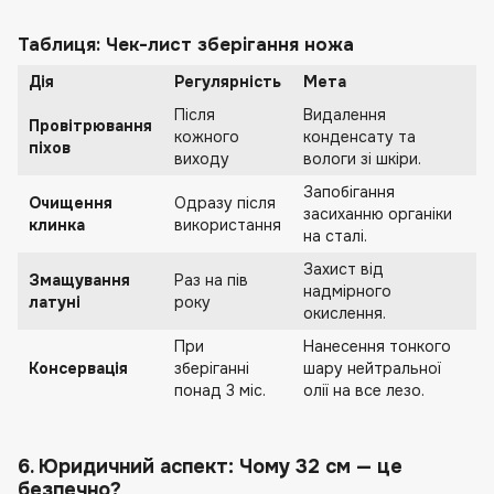
Таблиця: Чек-лист зберігання ножа
Дія
Регулярність
Мета
Після
Видалення
Провітрювання
кожного
конденсату та
піхов
виходу
вологи зі шкіри.
Запобігання
Очищення
Одразу після
засиханню органіки
клинка
використання
на сталі.
Захист від
Змащування
Раз на пів
надмірного
латуні
року
окислення.
При
Нанесення тонкого
Консервація
зберіганні
шару нейтральної
понад 3 міс.
олії на все лезо.
6. Юридичний аспект: Чому 32 см — це
безпечно?