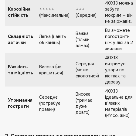
40Х13 можна
Корозійна
⭐⭐⭐⭐⭐
⭐⭐⭐
забути
стійкість
(Максимальна)
(Середня)
мокрим — він
не заіржавіє.
Ви зможете
Важка
Складність
Легка (навіть
погострити
(тільки
заточки
об камінь)
ніж у лісі за 2
алмаз)
хвилини.
40Х13
Середня
витримує
В'язкість
Висока (не
(може
удари по
та міцність
кришиться)
сколотися)
кістках та
дереву.
40Х13
Високе
Середнє
ідеальна для
Утримання
(тримає
(потребує
в'язких
гостроти
дуже
правки)
матеріалів
довго)
(м'ясо, жир).