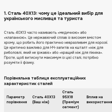
1. Сталь 40Х13: чому це ідеальний вибір для
українського мисливця та туриста
Сталь 40Х13 часто називають «медичною» або
«клапанною». Це нержавіючий сплав із високим вмістом
хрому, що робить його практично невразливим для корозії.
Це критично важливо для НЧ-запитів на кшталт «ніж для
риболовлі, який не іржавіє» або «кращий ніж для пікніка».
Проте, щоб витиснути максимум із цієї сталі, потрібно
розуміти її фізику.
Порівняльна таблиця експлуатаційних
характеристик сталей
Сталь
Параметр
Сталь 40Х13
95Х18
Вплив на
порівняння
(Ваш ніж)
(Преміум
використанн
сегмент)