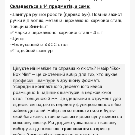
Складається з 14 предметів, а саме:
-Шампура ручної роботи (дерево бук). Повний захист
ручки від вогню, метал із нержавіючої харчової сталі,
товщина 3мм-6шт
✅ Чарки з нержавіючої харчової сталі - 4 шт
-Щипці
-Ніж кухонний із 440С сталі
✅Подвійний шампур
Цінуєте мінімалізм та справжню якість? Набір "Eko-
Box Mini" — це системний вибір для тих, хто шукає
професійні шампури
в зручному форматі.
Усередині компактного дерев’яного кейса
розміщено 6 надійних шампурів із нержавіючої
сталі товщиною 3 мм. Це ідеальний інструмент для
лідерів, які надають перевагу функціональності без
зайвих деталей. Набір легко поміститься в будь-
який багажник, ставши вашим вірним супутником на
кожному пікніку. Ми додамо унікальності вашому
вибору за допомогою
гравіювання
на кришці
кейса. Замовляйте лаконічну міцність на