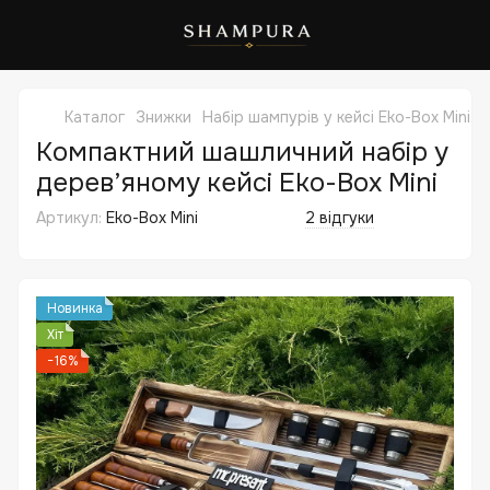
Каталог
Знижки
Набір шампурів у кейсі Eko-Box Mini. 
Компактний шашличний набір у
дерев’яному кейсі Eko-Box Mini
Артикул:
Eko-Box Mini
2 відгуки
Новинка
Хіт
−16%