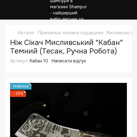
Каталог
Преміальні чоловічі подарунки
Мисливські но
Ніж Сікач Мисливський "Кабан"
Темний (Тесак, Ручна Робота)
Артикул:
Кабан 10
Написати відгук
Новинка
−25%