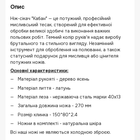
Опис
Ніж-сікач "Кабан" — це потужний, професійний
мисливський тесак, створений для ефективної
обробки великої здобичі та виконання важких
польових робіт. Темний колір руків'я надає виробу
брутального та стильного вигляду. Незамінний
інструмент для оброблення на полюванні, а також
статусний подарунок для мисливця або цінителя
потужних ножів.
Основні характеристики:
Матеріал рукояті - дерево ясень
Матеріал лиття - латунь
Матеріал леза - нержавіюча сталь марки 40х13
Загальна довжина ножа - 270 мм
Розмір клинка - 150*80*2,4
Ножни в комплекті - натуральна шкіра
Всі наші ножі не являються холодною зброєю.