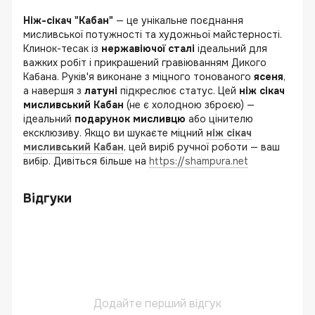
Ніж-сікач "Кабан"
— це унікальне поєднання
мисливської потужності та художньої майстерності.
Клинок-тесак із
нержавіючої сталі
ідеальний для
важких робіт і прикрашений гравіюванням Дикого
Кабана. Руків'я виконане з міцного тонованого
ясеня
,
а навершя з
латуні
підкреслює статус. Цей
ніж сікач
мисливський Кабан
(не є холодною зброєю) —
ідеальний
подарунок мисливцю
або цінителю
ексклюзиву. Якщо ви шукаєте міцний
ніж сікач
мисливський Кабан
, цей виріб ручної роботи — ваш
вибір. Дивіться більше на
https://shampura.net
Відгуки
Додайте перший відгук