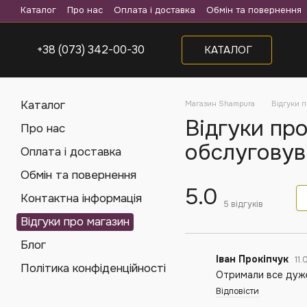
Перейти до основного контенту
Каталог
Про нас
Оплата і доставка
Обмін та повернення
+38 (073) 342-00-30
КАТАЛОГ
Каталог
Магазин Shampura
Відгуки 
Відгуки про
Про нас
обслуговув
Оплата і доставка
Обмін та повернення
5.0
Контактна інформація
5
відгуків
Відгуки про магазин
Блог
Іван Прокіпчук
11
Політика конфіденційності
Отримали все дуже
Відповісти