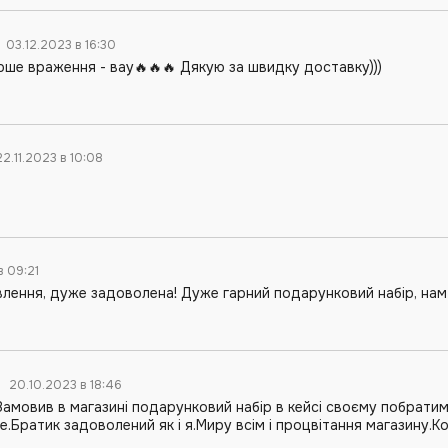
а
03.12.2023 в 16:30
рше враження - вау🔥🔥🔥 Дякую за швидку доставку)))
22.11.2023 в 10:08
 в 09:21
влення, дуже задоволена! Дуже гарний подарунковий набір, нам
р
20.10.2023 в 18:46
Замовив в магазині подарунковий набір в кейсі своєму побрати
.Братик задоволений як і я.Миру всім і процвітання магазину.