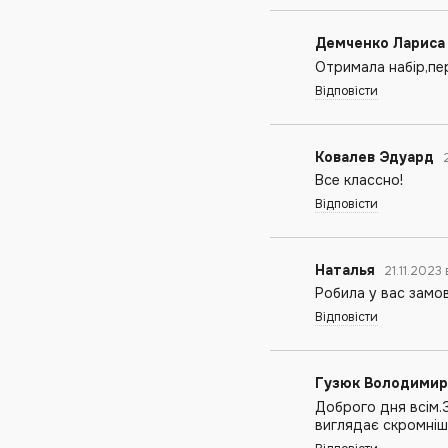
Демченко Ларис
Отримала набір,пе
Відповісти
Ковалев Эдуард
Все классно!
Відповісти
Наталья
21.11.2023
Робила у вас замо
Відповісти
Гузюк Володими
Доброго дня всім.
виглядає скромніше