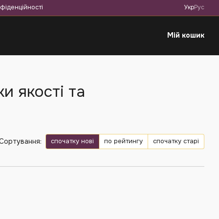
фіденційності
Укр
Рус
Мій кошик
и якості та
спочатку нові
по рейтингу
спочатку старі
Сортування: