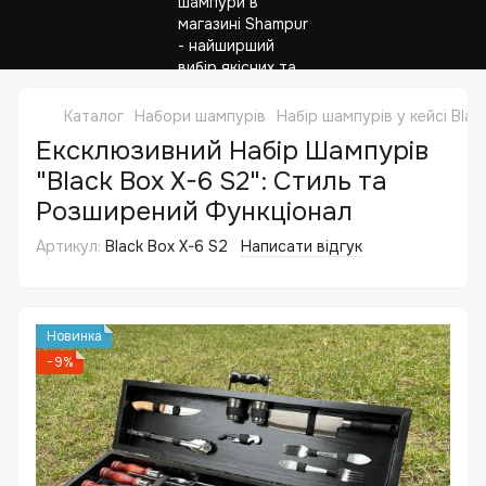
Каталог
Набори шампурів
Набір шампурів у кейсі Bla
Ексклюзивний Набір Шампурів
"Black Box X-6 S2": Стиль та
Розширений Функціонал
Артикул:
Black Box X-6 S2
Написати відгук
Новинка
−9%