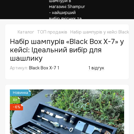
Каталог
ТОП продажів
Набір шампурів у кейсі Black 
Набір шампурів «Black Box X-7» у
кейсі: Ідеальний вибір для
шашлику
Артикул:
Black Box X-7 1
1 відгук
Новинка
Хіт
−6%