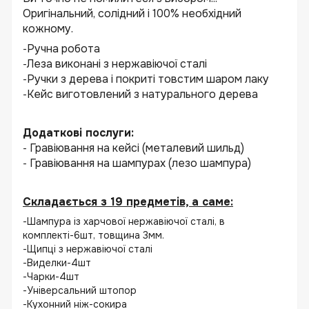
Оригінальний, солідний і 100% необхідний
кожному.
Ручна робота
-
Леза виконані з нержавіючої сталі
-
Ручки з дерева і покриті товстим шаром лаку
-
Кейс виготовлений з натурального дерева
-
Додаткові послуги:
Гравіювання на кейсі (металевий шильд)
-
Гравіювання на шампурах (лезо шампура)
-
Складається з 19 предметів, а саме:
-Шампура із харчової нержавіючої сталі, в
комплекті-6шт, товщина 3мм.
-Щипці з нержавіючої сталі
-Виделки-4шт
-Чарки-4шт
-Універсальний штопор
-Кухонний ніж-сокира