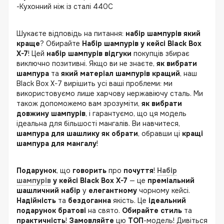
-Кухонний ніж із сталі 440С
Шукаєте відповідь на питання:
набір шампурів який
краще
? Обирайте
Набір шампурів у кейсі Black Box
X-7
! Цей
набір шампурів відгуки
покупців збирає
виключно позитивні. Якщо ви не знаєте,
як вибрати
шампура
та
який матеріал шампурів кращий
, наш
Black Box X-7 вирішить усі ваші проблеми: ми
використовуємо лише харчову нержавіючу сталь. Ми
також допоможемо вам зрозуміти,
як вибрати
довжину шампурів
, і гарантуємо, що ця модель
ідеальна для більшості мангалів. Ви навчитеся,
шампура для шашлику як обрати
, обравши ці
кращі
шампура для мангалу
!
Подарунок
, що
говорить
про
почуття
!
Набір
шампурів
у кейсі Black Box X-7
— це
преміальний
шашличний набір
у
елегантному
чорному кейсі.
Надійність
та
бездоганна
якість. Це
ідеальний
подарунок братові
на свято.
Обирайте
стиль
та
практичність
!
Замовляйте
цю
ТОП
-модель! Дивіться