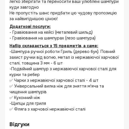
легко зберігати та переносити ваші улюблені шампури
куди завгодно
Не пропустіть шанс придбати цю чудову пропозицію
за найвигіднішою ціною!
Додаткові послуги:
- Гравіювання на кейсі (металевий шильд)
- Гравіювання на шампурах (лезо шампура)
Набір складається з 15 предметів, а саме:
-Шампура ручної роботи Гриль (дерево бук). Повний
захист ручки від вогню, метал із нержавіючої харчової
сталі, товщина 3 мм - 6 шт
-Подвійний шампур з нержавіючої харчової сталі для
курки та ребер
✅ Чарки з нержавіючої харчової сталі - 4 шт
✅ Універсальний вилка ніж для зняття м'яча та
чищення шампурів
✅ Кухонний ніж
-Щипцы для гриля
✅ Фляга з харчової нержавіючої сталі
Відгуки