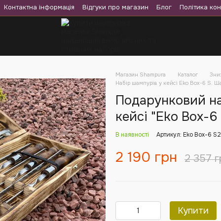
Контактна інформація
Відгуки про магазин
Блог
Політика кон
Магазин Shampura
Каталог
Зни
Набір шампурів у кейсі Eko Box-6 S. Ш
Подарунковий на
кейсі "Eko Box-6
В наявності
Артикул: Eko Box-6 S2
2 190 грн
2 357 г
Купити