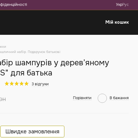
фіденційності
Укр
Рус
Мій кошик
жки
ашличний набір. Подарунок батькові
бір шампурів у дерев’яному
 S" для батька
3 відгуки
рн
Порівняти
В бажання
Швидке замовлення