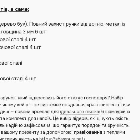
ів, а саме:
рево бук). Повний захист ручки від вогню, метал із
, товщина 3 мм 6 шт
вої сталі 4 шт
чової сталі 4 шт
вої сталі
ової сталі 4 шт
арунок, який підкреслить його статус господаря? Набір
ев’яному кейсі — це системне поєднання крафтової естетики
редині — повний арсенал для
ідеального пікніка
: 6 шампурів із
та комплект для напоїв. Це вибір лідерів, які цінують якість,
ль надійно зафіксована, що гарантує порядок та зручність.
і вашому презенту за допомогою
гравіювання
з теплими
истемну якість на
https://shampura.net/