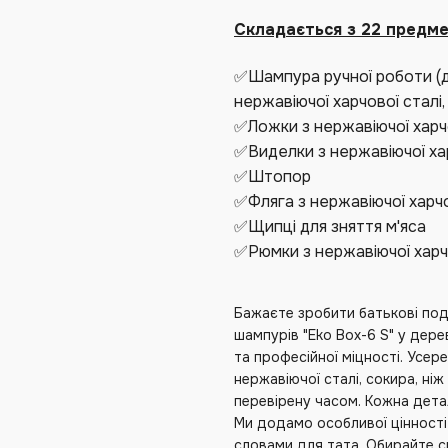
Складається з 22 предмет
✅Шампура ручної роботи (де
нержавіючої харчової сталі
✅Ложки з нержавіючої харчо
✅Виделки з нержавіючої хар
✅Штопор
✅Фляга з нержавіючої харчо
✅Щипці для зняття м'яса
✅Рюмки з нержавіючої харч
Бажаєте зробити батькові под
шампурів "Eko Box-6 S" у дер
та професійної міцності. Усе
нержавіючої сталі, сокира, ніж 
перевірену часом. Кожна дета
Ми додамо особливої цінност
словами для тата. Обирайте с