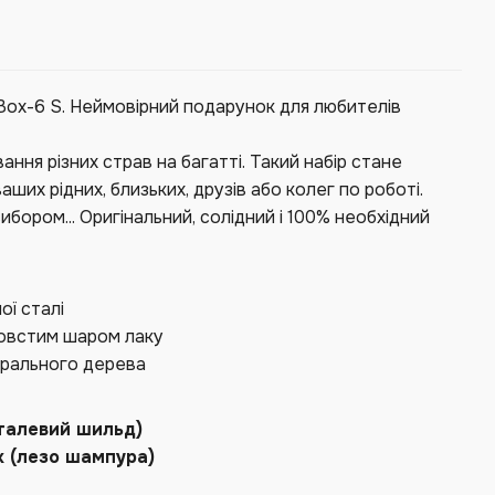
 Box-6 S. Неймовірний подарунок для любителів
ння різних страв на багатті. Такий набір стане
ших рідних, близьких, друзів або колег по роботі.
ибором... Оригінальний, солідний і 100% необхідний
ої сталі
 товстим шаром лаку
урального дерева
еталевий шильд)
х (лезо шампура)