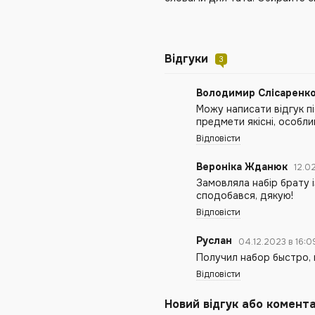
Відгуки
3
Володимир Слісаренк
Можу написати відгук пі
предмети якісні, особл
Відповісти
Вероніка Жданюк
12.0
Замовляла набір брату 
сподобався, дякую!
Відповісти
Руслан
04.12.2023 в 16:
Получил набор быстро, 
Відповісти
Новий відгук або комент