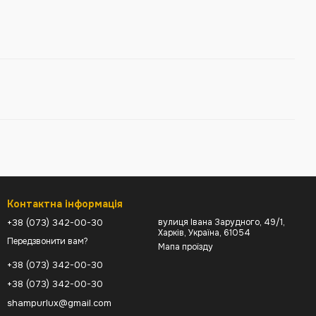
Контактна інформація
+38 (073) 342-00-30
вулиця Івана Зарудного, 49/1,
Харків, Україна, 61054
Передзвонити вам?
Мапа проїзду
+38 (073) 342-00-30
+38 (073) 342-00-30
shampurlux@gmail.com