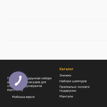
Каталог
Знижки
Преміальні подарункові набори
Набори шампурів
шампурів та аксесуарів для
справжніх поціновувачів
Преміальні чоловічі
відпочинку
подарунки
Мангали
Мобільна версія