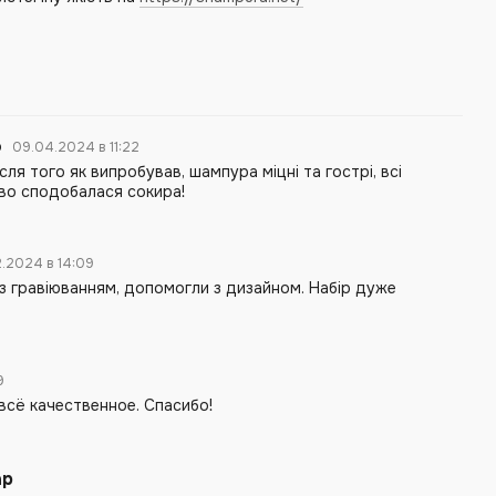
о
09.04.2024 в 11:22
сля того як випробував, шампура міцні та гострі, всі
иво сподобалася сокира!
2.2024 в 14:09
із гравіюванням, допомогли з дизайном. Набір дуже
09
всё качественное. Спасибо!
ар