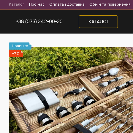
Перейти до основного контенту
Каталог
Про нас
Оплата і доставка
Обмін та повернення
+38 (073) 342-00-30
КАТАЛОГ
Новинка
−7%