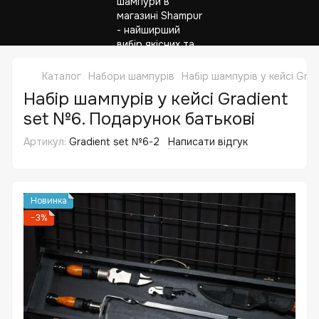
Каталог
Набори шампурів
Набір шампурів у кейсі Gra
Набір шампурів у кейсі Gradient
set №6. Подарунок батькові
Артикул:
Gradient set №6-2
Написати відгук
Новинка
−3%