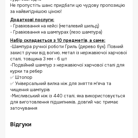
Не пропустіть шанс придбати цю чудову пропозицію
за найвигіднішою ціною!
Додаткові послуги:
- Гравіювання на кейсі (металевий шильд)
- Гравіювання на шампурах (лезо шампура)
Набір складається з 10 предметів, а саме:
-Шампура ручної роботи Гриль (дерево бук). Повний
захист ручки від вогню, метал із нержавіючої харчової
сталі, товщина 3 мм - 6 шт
-Подвійний шампур з нержавіючої харчової сталі для
курки та ребер
✅ Штопор
✅ Універсальний вилка ніж для зняття м'яча та
чищення шампурів
-Мисливський ніж із 440 сталі, яка використовується
для виготовлення підшипників, довгий час тримає
заточування
Відгуки