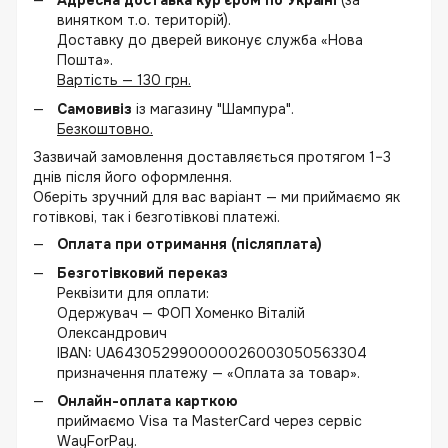
Адресна доставка кур'єром по Україні
(за
винятком т.о. територій).
Доставку до дверей виконує служба «Нова
Пошта».
Вартість — 130 грн.
Самовивіз
із магазину "Шампура".
Безкоштовно.
Зазвичай замовлення доставляється протягом 1–3
днів після його оформлення.
Оберіть зручний для вас варіант — ми приймаємо як
готівкові, так і безготівкові платежі.
Оплата при отримання (післяплата)
Безготівковий переказ
Реквізити для оплати:
Одержувач — ФОП Хоменко Віталій
Олександрович
IBAN: UA643052990000026003050563304
призначення платежу — «Оплата за товар».
Онлайн-оплата карткою
приймаємо Visa та MasterCard через сервіс
WayForPay.