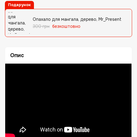
Подарунок
Опахало для мангала, дерево, Mr_Present
300 грн
безкоштовно
Опис