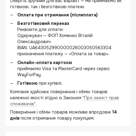
Оберіть зручний для вас варіант — ми приймаємо як
готівкові, так і безготівкові платежі.
Оплата при отримання (післяплата)
Безготівковий переказ
Реквізити для оплати:
Одержувач — ФОП Хоменко Віталій
Олександрович
IBAN: UA643052990000026003050563304
призначення платежу — «Оплата за товар».
Онлайн-оплата карткою
приймаємо Visa та MasterCard через сервіс
WayForPay.
Готівкою
при купівлі.
Компанія здійснює повернення і обмін товарів
належної якості згідно із Законом
"Про захист прав
споживачів"
.
Повернення і обмін товарів можливе впродовж
14
днів
після отримання товару покупцем.