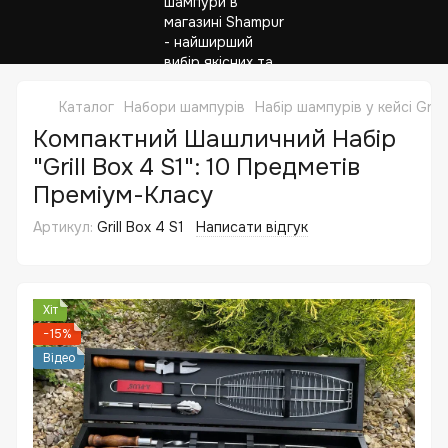
Каталог
Набори шампурів
Набір шампурів у кейсі Gril
Компактний Шашличний Набір
"Grill Box 4 S1": 10 Предметів
Преміум-Класу
Артикул:
Grill Box 4 S1
Написати відгук
Хіт
−15%
Відео