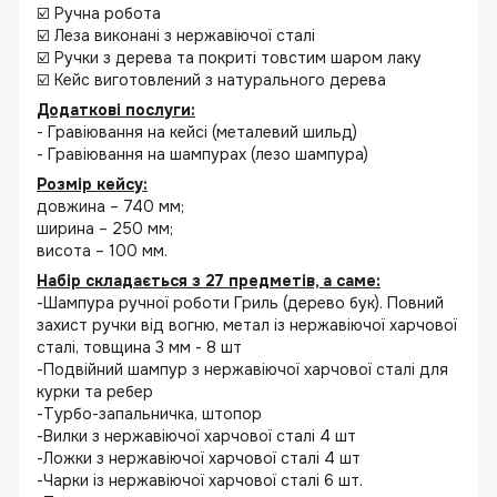
☑️ Ручна робота
☑️ Леза виконані з нержавіючої сталі
☑️ Ручки з дерева та покриті товстим шаром лаку
☑️ Кейс виготовлений з натурального дерева
Додаткові послуги:
- Гравіювання на кейсі (металевий шильд)
- Гравіювання на шампурах (лезо шампура)
Розмір кейсу:
довжина – 740 мм;
ширина – 250 мм;
висота – 100 мм.
Набір складається з 27 предметів, а саме:
-Шампура ручної роботи Гриль (дерево бук). Повний
захист ручки від вогню, метал із нержавіючої харчової
сталі, товщина 3 мм - 8 шт
-Подвійний шампур з нержавіючої харчової сталі для
курки та ребер
-Турбо-запальничка, штопор
-Вилки з нержавіючої харчової сталі 4 шт
-Ложки з нержавіючої харчової сталі 4 шт
-Чарки із нержавіючої харчової сталі 6 шт.