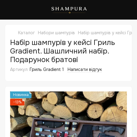
Каталог
Набори шампурів
Набір шампурів у кейсі Гри
Набір шампурів у кейсі Гриль
Gradient. Шашличний набір.
Подарунок братові
Артикул:
Гриль Gradient 1
Написати відгук
Новинка
−13%