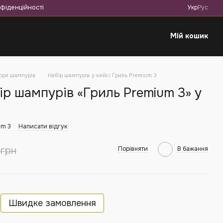
фіденційності
Укр
Рус
Мій кошик
ори шампурів
Набір шампурів у кейсі Гриль Premium 3
ір шампурів «Гриль Premium 3» у
um 3
Написати відгук
грн
Порівняти
В бажання
Швидке замовлення