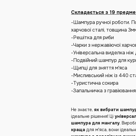
Складається з 19 предмет
-Шампура ручної роботи. По
харчової сталі, товщина 3
-Решітка для риби
-Чарки з нержавіючої харчо
-Універсальна виделка ніж 
-Подвійний шампур для кур
-Щипці для зняття м'яса
-Мисливський ніж із 440 ст
-Туристична сокира
-Запальничка з гравіюванн
Не знаєте,
як вибрати шампур
ідеальне рішення! Ці
універса
шампура для мангалу
. Вироб
краща
для м'яса, вони ідеаль