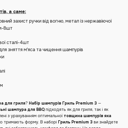
ів, а саме:
вний захист ручки від вогню, метал із нержавіючої
мм-8шт
вої сталі-4шт
для зняття м'яса та чищення шампурів
ки
алі
ям
а для гриля
?
Набір шампурів Гриль Premium 3
—
льні шампура для BBQ
підходять як для гриля, так і як
лені з урахуванням оптимальної
товщина шампурів яка
но тримають форму. В наборі
Гриль Premium 3
ви знайдете