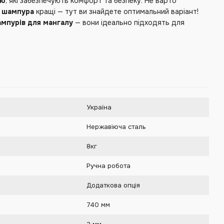
ою
, які забезпечують комфорт та безпеку. Не варто
і шампура
кращі — тут ви знайдете оптимальний варіант!
мпурів для мангалу
— вони ідеально підходять для
Україна
Нержавіюча сталь
8кг
Ручна робота
Додаткова опція
740 мм