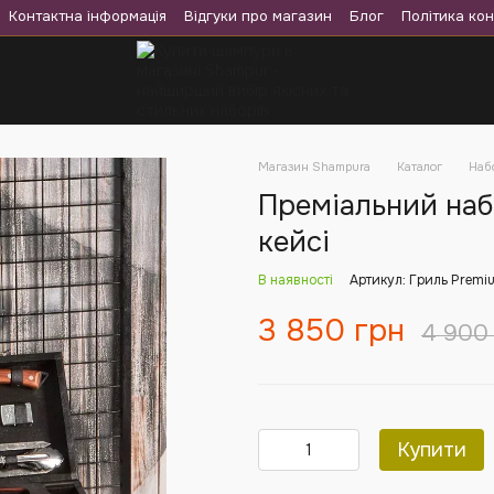
Контактна інформація
Відгуки про магазин
Блог
Політика кон
Магазин Shampura
Каталог
Наб
Преміальний наб
кейсі
В наявності
Артикул: Гриль Premi
3 850 грн
4 900 
Купити