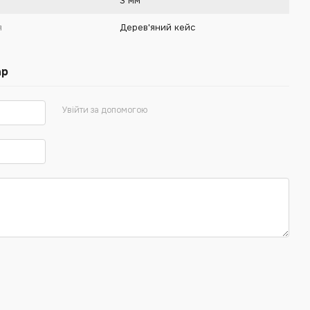
3 мм
я
Дерев'яний кейс
ар
Увійти за допомогою