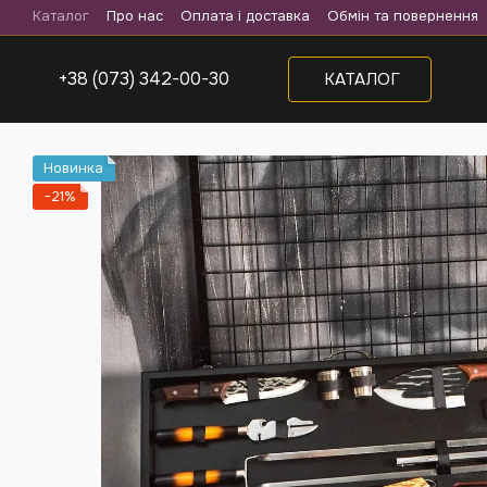
Перейти до основного контенту
Каталог
Про нас
Оплата і доставка
Обмін та повернення
+38 (073) 342-00-30
КАТАЛОГ
Новинка
−21%