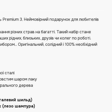
ль Premium 3. Неймовірний подарунок для любителів
ння різних страв на багатті. Такий набір стане
х рідних, близьких, друзів чи колег по роботі.
ибором... Оригінальний, солідний і 100% необхідний
ої сталі
 товстим шаром лаку
урального дерева
еталевий шильд)
х (лезо шампура)