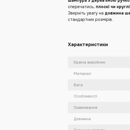
шампура з дерев'яною ручк
сперечатись,
плоскі чи кругл
Зверніть увагу на
довжина ша
стандартних розмірів.
Характеристики
Країна виробник
Матеріал
Вага
Особливості
Гравіювання
Довжина