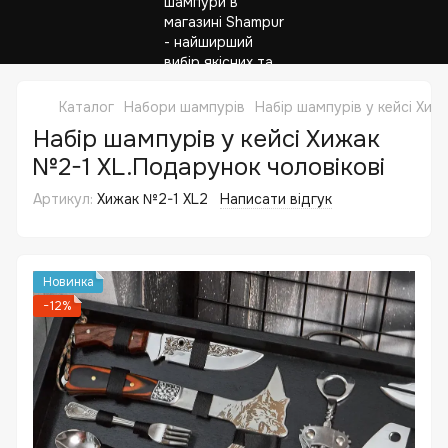
Каталог
Набори шампурів
Набір шампурів у кейсі Хиж
Набір шампурів у кейсі Хижак
№2-1 XL.Подарунок чоловікові
Артикул:
Хижак №2-1 XL2
Написати відгук
Новинка
−12%