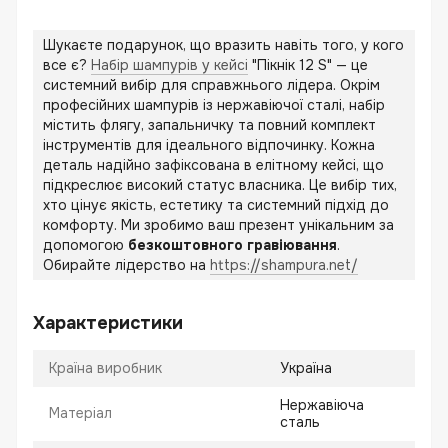
Шукаєте подарунок, що вразить навіть того, у кого
все є?
Набір шампурів у кейсі
"Пікнік 12 S" — це
системний вибір для справжнього лідера. Окрім
професійних шампурів із нержавіючої сталі, набір
містить флягу, запальничку та повний комплект
інструментів для ідеального відпочинку. Кожна
деталь надійно зафіксована в елітному кейсі, що
підкреслює високий статус власника. Це вибір тих,
хто цінує якість, естетику та системний підхід до
комфорту. Ми зробимо ваш презент унікальним за
допомогою
безкоштовного гравіювання
.
Обирайте лідерство на
https://shampura.net/
Характеристики
Країна виробник
Україна
Нержавіюча
Матеріал
сталь