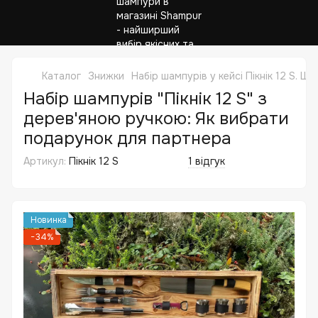
Каталог
Знижки
Набір шампурів у кейсі Пікнік 12 S. 
Набір шампурів "Пікнік 12 S" з
дерев'яною ручкою: Як вибрати
подарунок для партнера
Артикул:
Пікнік 12 S
1 відгук
Новинка
−34%