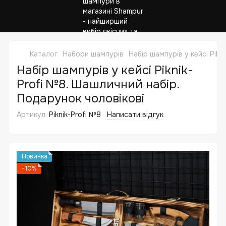
Каталог
Набори шампурів
Набір шампурів у кейсі Pik
Набір шампурів у кейсі Piknik-
Profi №8. Шашличний набір.
Подарунок чоловікові
Артикул:
Piknik-Profi №8
Написати відгук
Новинка
−10%