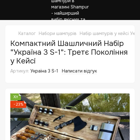
Каталог
Набори шампурів
Набір шампурів у кейсі Укр
Компактний Шашличний Набір
"Україна 3 S-1": Третє Покоління
у Кейсі
Артикул:
Україна 3 S-1
Написати відгук
Хіт
−23%