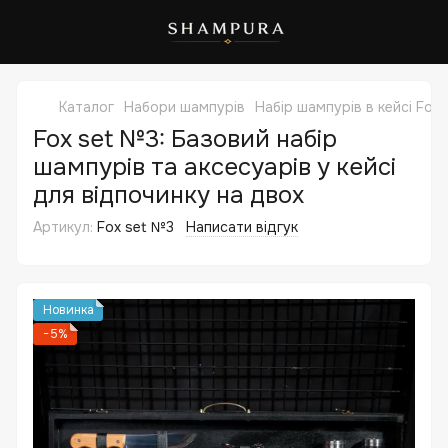
Каталог
Набори шампурів
Набір шампурів в кейсі Fox
Fox set №3: Базовий набір
шампурів та аксесуарів у кейсі
для відпочинку на двох
Артикул:
Fox set №3
Написати відгук
Новинка
−5%