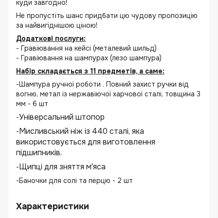
куди завгодно!
Не пропустіть шанс придбати цю чудову пропозицію
за найвигіднішою ціною!
Додаткові послуги:
- Гравіювання на кейсі (металевий шильд)
- Гравіювання на шампурах (лезо шампура)
Набір складається з 11 предметів, а саме:
-Шампура ручної роботи . Повний захист ручки від
вогню, метал із нержавіючої харчової сталі, товщина 3
мм - 6 шт
Універсальний штопор
-
Мисливський ніж із 440 сталі, яка
-
використовується для виготовлення
підшипників.
Щипці для зняття м'яса
-
-Баночки для солі та перцю - 2 шт
Характеристики