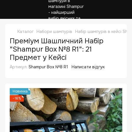
Каталог
Набори шампурів
Набір шампурів в кейсі Sha
Преміум Шашличний Набір
"Shampur Box №8 R1": 21
Предмет у Кейсі
Артикул:
Shampur Box №8 R1
Написати відгук
Новинка
−16%