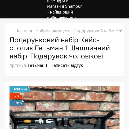
Каталог
Набори шампурів
Подарунковий набір Кейс-с
Подарунковий набір Кейс-
столик Гетьман 1 Шашличний
набір. Подарунок чоловікові
Артикул:
Гетьман 1
Написати відгук
Новинка
−7%
Відео