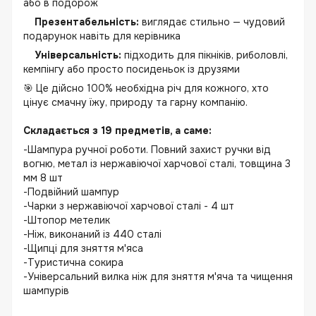
або в подорож
Презентабельність:
виглядає стильно — чудовий
подарунок навіть для керівника
Універсальність:
підходить для пікніків, риболовлі,
кемпінгу або просто посиденьок із друзями
🎯 Це дійсно 100% необхідна річ для кожного, хто
цінує смачну їжу, природу та гарну компанію.
Складається з 19 предметів, а саме:
-Шампура ручної роботи. Повний захист ручки від
вогню, метал із нержавіючої харчової сталі, товщина 3
мм 8 шт
-Подвійний шампур
-Чарки з нержавіючої харчової сталі - 4 шт
-Штопор метелик
-Ніж, виконаний із 440 сталі
-Щипці для зняття м'яса
-Туристична сокира
-Універсальний вилка ніж для зняття м'яча та чищення
шампурів