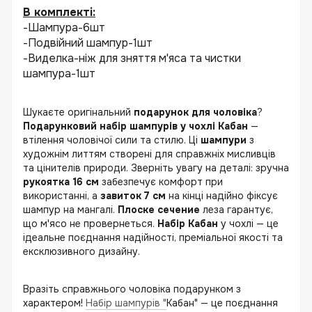
В комплекті:
-Шампура-6шт
-Подвійний шампур-1шт
-Виделка-ніж для зняття м'яса та чистки
шампура-1шт
Шукаєте оригінальний
подарунок для чоловіка
?
Подарунковий набір шампурів у чохлі Кабан
—
втілення чоловічої сили та стилю. Ці
шампури
з
художнім литтям створені для справжніх мисливців
та цінителів природи. Зверніть увагу на деталі: зручна
рукоятка 16 см
забезпечує комфорт при
використанні, а
завиток 7 см
на кінці надійно фіксує
шампур на мангалі.
Плоске сечение
леза гарантує,
що м'ясо не провернеться.
Набір Кабан
у чохлі — це
ідеальне поєднання надійності, преміальної якості та
ексклюзивного дизайну.
Вразіть справжнього чоловіка подарунком з
характером!
Набір шампурів "
Кабан" — це поєднання