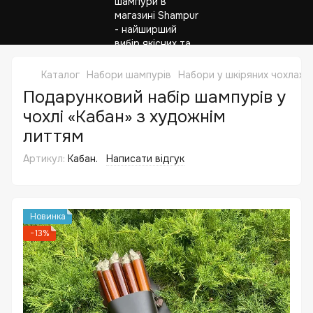
Каталог
Набори шампурів
Набори у шкіряних чохлах
Подарунковий набір шампурів у
чохлі «Кабан» з художнім
литтям
Артикул:
Кабан.
Написати відгук
Новинка
−13%