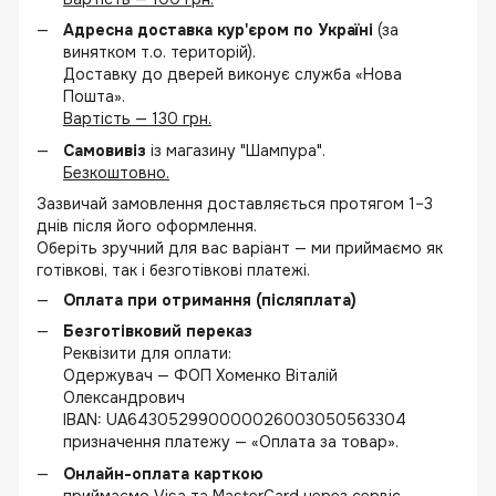
Адресна доставка кур'єром по Україні
(за
винятком т.о. територій).
Доставку до дверей виконує служба «Нова
Пошта».
Вартість — 130 грн.
Самовивіз
із магазину "Шампура".
Безкоштовно.
Зазвичай замовлення доставляється протягом 1–3
днів після його оформлення.
Оберіть зручний для вас варіант — ми приймаємо як
готівкові, так і безготівкові платежі.
Оплата при отримання (післяплата)
Безготівковий переказ
Реквізити для оплати:
Одержувач — ФОП Хоменко Віталій
Олександрович
IBAN: UA643052990000026003050563304
призначення платежу — «Оплата за товар».
Онлайн-оплата карткою
приймаємо Visa та MasterCard через сервіс