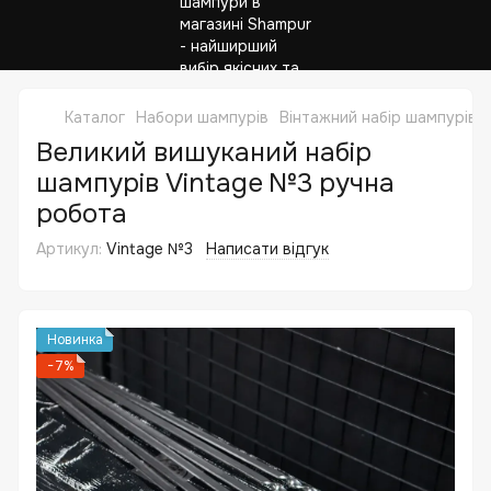
Каталог
Набори шампурів
Вінтажний набір шампурів в
Великий вишуканий набір
шампурів Vintage №3 ручна
робота
Артикул:
Vintage №3
Написати відгук
Новинка
−7%