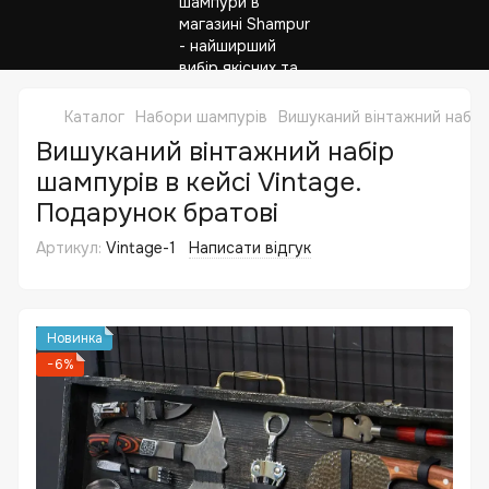
Каталог
Набори шампурів
Вишуканий вінтажний набір 
Вишуканий вінтажний набір
шампурів в кейсі Vintage.
Подарунок братові
Артикул:
Vintage-1
Написати відгук
Новинка
−6%