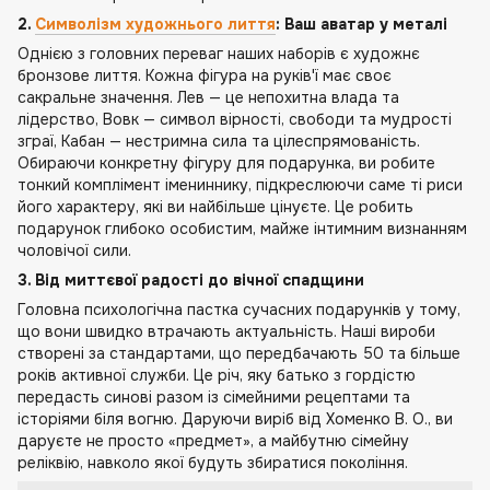
2.
Символізм художнього лиття
: Ваш аватар у металі
Однією з головних переваг наших наборів є художнє
бронзове лиття. Кожна фігура на руків'ї має своє
сакральне значення. Лев — це непохитна влада та
лідерство, Вовк — символ вірності, свободи та мудрості
зграї, Кабан — нестримна сила та цілеспрямованість.
Обираючи конкретну фігуру для подарунка, ви робите
тонкий комплімент імениннику, підкреслюючи саме ті риси
його характеру, які ви найбільше цінуєте. Це робить
подарунок глибоко особистим, майже інтимним визнанням
чоловічої сили.
3. Від миттєвої радості до вічної спадщини
Головна психологічна пастка сучасних подарунків у тому,
що вони швидко втрачають актуальність. Наші вироби
створені за стандартами, що передбачають 50 та більше
років активної служби. Це річ, яку батько з гордістю
передасть синові разом із сімейними рецептами та
історіями біля вогню. Даруючи виріб від Хоменко В. О., ви
даруєте не просто «предмет», а майбутню сімейну
реліквію, навколо якої будуть збиратися покоління.