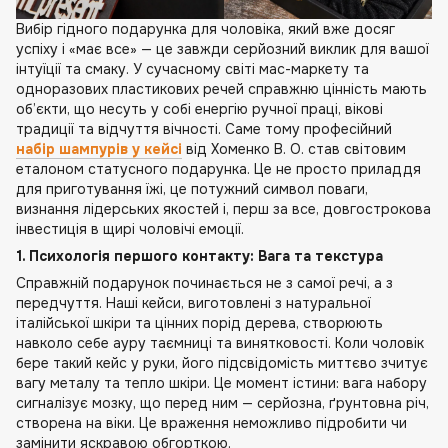
Вибір гідного подарунка для чоловіка, який вже досяг
успіху і «має все» — це завжди серйозний виклик для вашої
інтуїції та смаку. У сучасному світі мас-маркету та
одноразових пластикових речей справжню цінність мають
об’єкти, що несуть у собі енергію ручної праці, вікові
традиції та відчуття вічності. Саме тому професійний
набір шампурів у кейсі
від Хоменко В. О. став світовим
еталоном статусного подарунка. Це не просто приладдя
для приготування їжі, це потужний символ поваги,
визнання лідерських якостей і, перш за все, довгострокова
інвестиція в щирі чоловічі емоції.
1. Психологія першого контакту: Вага та текстура
Справжній подарунок починається не з самої речі, а з
передчуття. Наші кейси, виготовлені з натуральної
італійської шкіри та цінних порід дерева, створюють
навколо себе ауру таємниці та винятковості. Коли чоловік
бере такий кейс у руки, його підсвідомість миттєво зчитує
вагу металу та тепло шкіри. Це момент істини: вага набору
сигналізує мозку, що перед ним — серйозна, ґрунтовна річ,
створена на віки. Це враження неможливо підробити чи
замінити яскравою обгорткою.