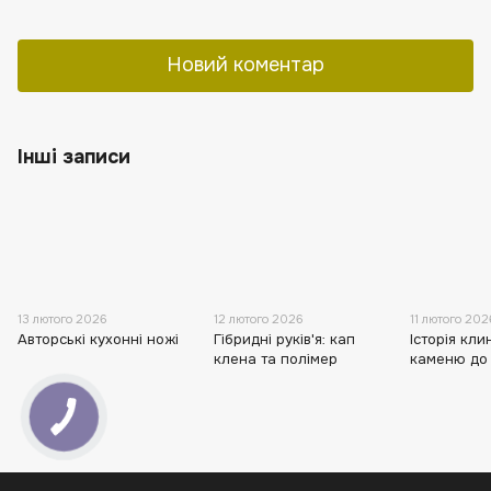
Новий коментар
Інші записи
13 лютого 2026
12 лютого 2026
11 лютого 202
Авторські кухонні ножі
Гібридні руків'я: кап
Історія кли
клена та полімер
каменю до