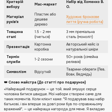
Критерій
Набір від Хоменко В.
Мас-маркет
вибору
О.
Пластик або
Матеріал
Художнє бронзове
дешеве
руків'я
лиття (ручна робота)
дерево
Товщина
1.5 - 2 мм
3 мм преміальна
сталі
(гнеться)
сталь (моноліт)
Картонна
Авторський кейс із
Презентація
коробка
натуральної шкіри
Термін
50+ років (сімейна
1-2 сезони
служби
реліквія)
Тварини-обереги (Лев,
Символізм
Відсутній
Вовк, Ведмідь)
👑 Слово майстра (До статті про подарунок)
«Найкращий подарунок — це той, який змушує серце
чоловіка битися швидше. Мої набори створені саме для
таких моментів. Коли клієнт каже: "Я подарував ваш набір
батькові, і він вперше за довгі роки був по-справжньому
вражений", — це найкраща нагорода для мене. Я вкладаю