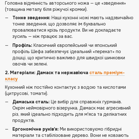
Головна відмінність авторського ножа — це «зведення»
(товщина металу біля ріжучої кромки).
Тонке зведення:
Наші кухонні ножі мають надзвичайно
тонке зведення, що дозволяє їм буквально
провалюватися крізь продукти. Ви не докладаєте
зусиль — ніж працює за вас.
Профіль:
Класичний європейський чи японський
профіль Шефа забезпечує ідеальний «перекат» по
дошці, що критично важливо для швидкої шинковки
овочів чи зелені.
2. Матеріали: Дамаск та нержавіюча
сталь преміум-
класу
Кухонний ніж постійно контактує з водою та кислотами
(цитрусові, томати).
Дамаська сталь:
Це вибір для справжніх гурманів.
Окрім неймовірного візерунка, Дамаск має агресивний
різ, який ідеально підходить для м'яса та делікатних
продуктів.
Ергономічне руків'я:
Ми використовуємо гібридні
матеріали та стабілізоване дерево. Вони не ковзають