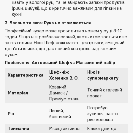
навіть у вологої руці та не вбирають запахи продуктів
(риби, цибулі), що є критично важливим для гігієни на
кухні.
3. Баланс та вага: Рука не втомлюється
Професійний кухар може проводити з ножем у руці 8-10
годин. Якщо ніж розбалансований, кисть втомлюється вже
за пів години. Наші Шеф-ножі мають центр ваги, зміщений
до п'яти клинка, що дає повний контроль над кожним
рухом.
Порівняння: Авторський Шеф vs Магазинний набір
Шеф-ніж
Ніж із
Характеристика
Хоменко В. О.
супермаркету
Кований
Тонкий сталевий
Матеріал
Дамаск /
прокат
Преміум сталь
Потребує
Легкий,
Різ
зусилля, часто
бритвений
рве волокна
Тримання
Місяці активної
Кілька днів до