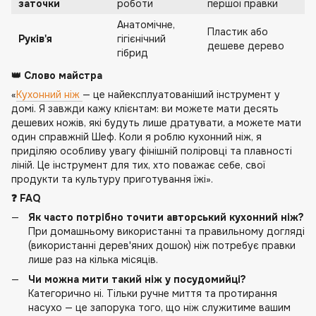
заточки
роботи
першої правки
Анатомічне,
Пластик або
Руків'я
гігієнічний
дешеве дерево
гібрид
👑 Слово майстра
«
Кухонний ніж
— це найексплуатованіший інструмент у
домі. Я завжди кажу клієнтам: ви можете мати десять
дешевих ножів, які будуть лише дратувати, а можете мати
один справжній Шеф. Коли я роблю кухонний ніж, я
приділяю особливу увагу фінішній поліровці та плавності
ліній. Це інструмент для тих, хто поважає себе, свої
продукти та культуру приготування їжі».
❓ FAQ
Як часто потрібно точити авторський кухонний ніж?
При домашньому використанні та правильному догляді
(використанні дерев'яних дошок) ніж потребує правки
лише раз на кілька місяців.
Чи можна мити такий ніж у посудомийці?
Категорично ні. Тільки ручне миття та протирання
насухо — це запорука того, що ніж служитиме вашим