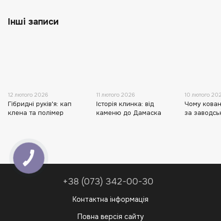
Інші записи
12 лютого 2026
11 лютого 2026
10 лютого 20
Гібридні руків'я: кап
Історія клинка: від
Чому кован
клена та полімер
каменю до Дамаска
за заводсь
КНОПКА
ЗВ'ЯЗКУ
+38 (073) 342-00-30
Контактна інформація
Повна версія сайту