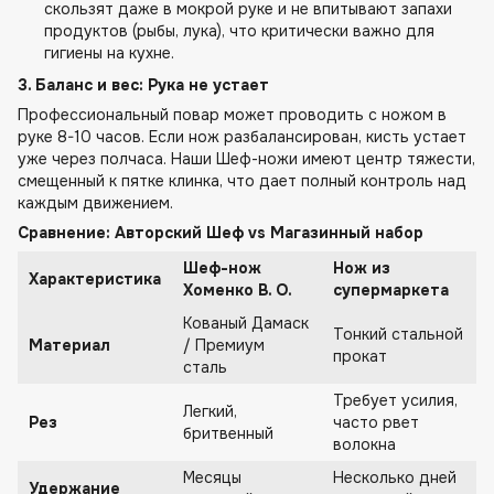
скользят даже в мокрой руке и не впитывают запахи
продуктов (рыбы, лука), что критически важно для
гигиены на кухне.
3. Баланс и вес: Рука не устает
Профессиональный повар может проводить с ножом в
руке 8-10 часов. Если нож разбалансирован, кисть устает
уже через полчаса. Наши Шеф-ножи имеют центр тяжести,
смещенный к пятке клинка, что дает полный контроль над
каждым движением.
Сравнение: Авторский Шеф vs Магазинный набор
Шеф-нож
Нож из
Характеристика
Хоменко В. О.
супермаркета
Кованый Дамаск
Тонкий стальной
Материал
/ Премиум
прокат
сталь
Требует усилия,
Легкий,
Рез
часто рвет
бритвенный
волокна
Месяцы
Несколько дней
Удержание