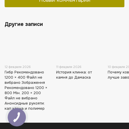
Новый комментарий
Другие записи
12 февраля 2026
11 февраля 2026
10 февраля 2
Гибр Рекомендовано
История клинка: от
Почему ко
1200 × 400 Файл не
камня до Дамаска
лучше зав
вибрано Зображення
Рекомендовано 1200 ×
800 Мін. 200 × 200
Файл не вибрано
Анонсидные рукояти:
кап клена и полимер