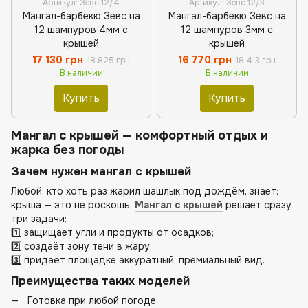
Артикул: Зевс 12/4
Артикул: Зевс 12/3
Мангал-барбекю Зевс на
Мангал-барбекю Зевс на
12 шампуров 4мм с
12 шампуров 3мм с
крышей
крышей
17 130 грн
16 770 грн
18 825 грн
18 413 грн
В наличии
В наличии
Купить
Купить
Мангал с крышей — комфортный отдых и
жарка без погоды
Зачем нужен мангал с крышей
Любой, кто хоть раз жарил шашлык под дождём, знает:
крыша — это не роскошь.
Мангал с крышей
решает сразу
три задачи:
1️⃣ защищает угли и продукты от осадков;
2️⃣ создаёт зону тени в жару;
3️⃣ придаёт площадке аккуратный, премиальный вид.
Преимущества таких моделей
Готовка при любой погоде.