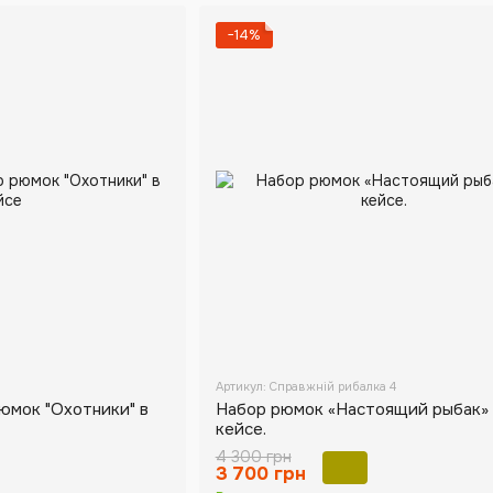
−14%
Артикул: Справжній рибалка 4
юмок "Охотники" в
Набор рюмок «Настоящий рыбак» 
кейсе.
4 300 грн
3 700 грн