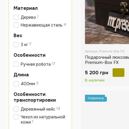
Материал
1
Дерево
4
Нержавеющая сталь
Вес
7
3 кг
Артикул: Premium-Box FХ
Особенности
Подарочный люксов
Premium-Box FХ
17
Ручная робота
5 200 грн
Длина
В наличии
5
400мм
Особенности
Новинка
транспортировки
14
Деревянный кейс
Чехол из натуральной
1
кожи