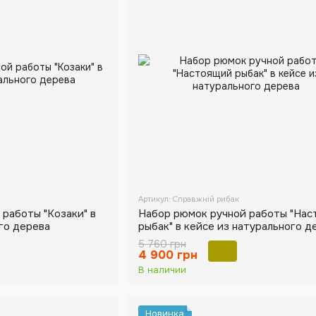
Артикул: Справжній рибак
работы "Козаки" в
Набор рюмок ручной работы "На
го дерева
рыбак" в кейсе из натурального д
5 760 грн
4 900 грн
В наличии
Новинка