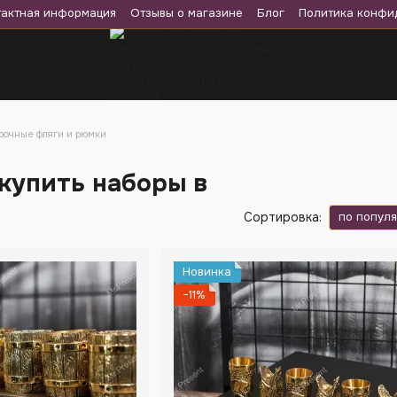
тактная информация
Отзывы о магазине
Блог
Политика конфи
рочные фляги и рюмки
 купить наборы в
по попул
Сортировка:
Новинка
−11%