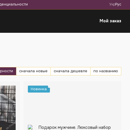
денциальности
Укр
Рус
Мой заказ
ярности
сначала новые
сначала дешевле
по названию
Новинка