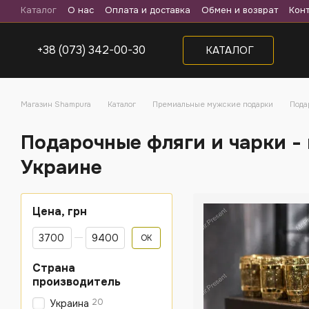
Перейти к основному контенту
Каталог
О нас
Оплата и доставка
Обмен и возврат
Кон
+38 (073) 342-00-30
КАТАЛОГ
Магазин Shampura
Каталог
Премиальные мужские подарки
Пода
Подарочные фляги и чарки -
Украине
Цена, грн
От Цена, грн
До Цена, грн
OK
Страна
производитель
20
Украина