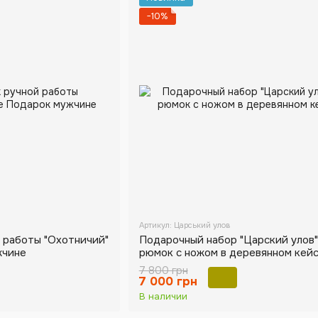
−10%
Артикул: Царський улов
 работы "Охотничий"
Подарочный набор "Царский улов"
жчине
рюмок с ножом в деревянном кей
7 800 грн
7 000 грн
В наличии