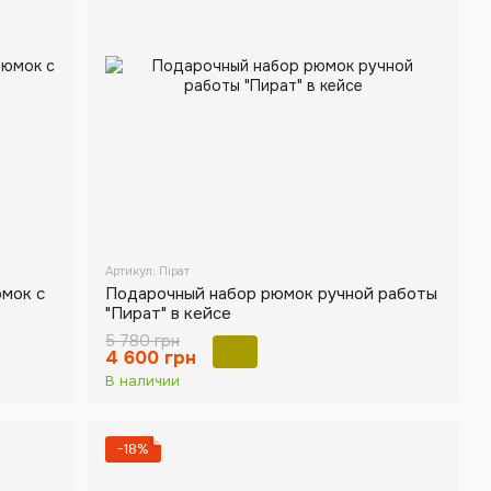
Артикул: Пірат
мок с
Подарочный набор рюмок ручной работы
"Пират" в кейсе
5 780 грн
4 600 грн
В наличии
−18%