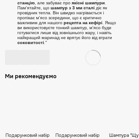
станцію
, але забуває про
якісні шампури
.
Пам'ятайте, що
шампур з 3 мм сталі
діє як
провідник тепла. Він швидко нагрівається і
пропікає м'ясо зсередини, що є критично
важливим для нашого
рецепта на кефірі
. Якщо
ви використовуєте тонкий шампур, м'ясо буде
готуватися лише від зовнішнього жару, і навіть
найкращий маринад не врятує його від втрати
соковитості
."
Ми рекомендуємо
Подарунковий набір
Подарунковий набір
Шампура "Щу