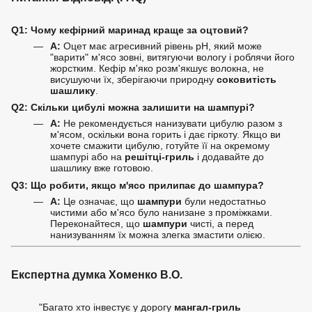
Q1: Чому кефірний маринад краще за оцтовий?
A:
Оцет має агресивний рівень pH, який може
"варити" м'ясо зовні, витягуючи вологу і роблячи його
жорстким. Кефір м'яко розм'якшує волокна, не
висушуючи їх, зберігаючи природну
соковитість
шашлику
.
Q2: Скільки цибулі можна залишити на шампурі?
A:
Не рекомендується нанизувати цибулю разом з
м'ясом, оскільки вона горить і дає гіркоту. Якщо ви
хочете смажити цибулю, готуйте її на окремому
шампурі або на
решітці-гриль
і додавайте до
шашлику вже готовою.
Q3: Що робити, якщо м'ясо прилипає до шампура?
A:
Це означає, що
шампури
були недостатньо
чистими або м'ясо було нанизане з проміжками.
Переконайтеся, що
шампури
чисті, а перед
нанизуванням їх можна злегка змастити олією.
Експертна думка Хоменко В.О.
"Багато хто інвестує у дорогу
мангал-гриль