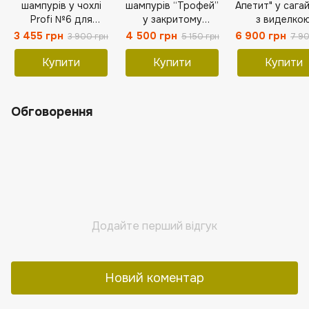
шампурів у чохлі
шампурів “Трофей”
Апетит" у сага
Profi №6 для
у закритому
з виделко
шашлику та барбекю
сагайдаку з
3 455 грн
4 500 грн
6 900 грн
3 900 грн
5 150 грн
7 90
Подарунок
виделкою
чоловікові
Купити
Купити
Купити
Обговорення
Додайте перший відгук
Новий коментар