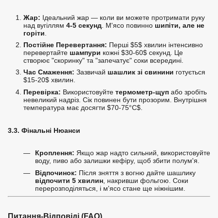
Жар:
Ідеальний жар — коли ви можете протримати руку
над вугіллям
4-5 секунд
. М'ясо повинно
шипіти, але не
горіти
.
Постійне Перевертання:
Перші
$5$
хвилин інтенсивно
перевертайте
шампури
кожні
$30-60$
секунд. Це
створює "скоринку" та "запечатує" соки всередині.
Час Смаження:
Зазвичай
шашлик зі свинини
готується
$15-20$
хвилин.
Перевірка:
Використовуйте
термометр-щуп
або зробіть
невеликий надріз. Сік повинен бути прозорим. Внутрішня
температура має досягти
$70-75°C$
.
3.3. Фінальні Нюанси
Кроплення:
Якщо жар надто сильний, використовуйте
воду, пиво або залишки кефіру, щоб збити полум'я.
Відпочинок:
Після зняття з вогню дайте шашлику
відпочити 5 хвилин
, накривши фольгою. Соки
перерозподіляться, і м'ясо стане ще ніжнішим.
Питання-Відповіді (FAQ)