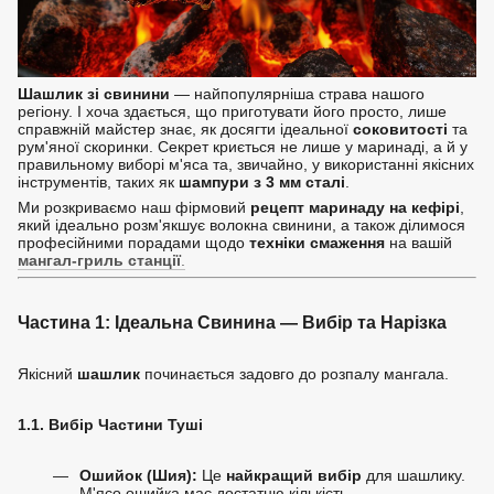
Шашлик зі свинини
— найпопулярніша страва нашого
регіону. І хоча здається, що приготувати його просто, лише
справжній майстер знає, як досягти ідеальної
соковитості
та
рум'яної скоринки. Секрет криється не лише у маринаді, а й у
правильному виборі м'яса та, звичайно, у використанні якісних
інструментів, таких як
шампури з 3 мм сталі
.
Ми розкриваємо наш фірмовий
рецепт маринаду на кефірі
,
який ідеально розм'якшує волокна свинини, а також ділимося
професійними порадами щодо
техніки смаження
на вашій
мангал-гриль станції
.
Частина 1: Ідеальна Свинина — Вибір та Нарізка
Якісний
шашлик
починається задовго до розпалу мангала.
1.1. Вибір Частини Туші
Ошийок (Шия):
Це
найкращий вибір
для шашлику.
М'ясо ошийка має достатню кількість