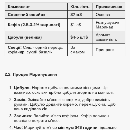
Компонент
Кількість
Призначення
Свинячий ошийок
$2 кг$
Основа
Розпушувач/
Кефір (2.5-3.2% жирності)
$1 л$
Маринад
Аромат,
Цибуля (велика)
$4-5 шт.$
соковитість
Спеції:
Сіль, чорний перець,
За
Приправи
коріандр, сухий базилік
смаком
2.2. Процес Маринування
Цибуля:
Наріжте цибулю великими кільцями. Це
важливо, оскільки дрібна цибуля згорить на мангалі.
Заміс:
Змішайте м'ясо зі спеціями, добре вимісіть
руками. Цибулю додайте окремо, перемішуючи, щоб
вона виділила сік.
Заливка:
Залийте м'ясо кефіром. Кефір повинен
повністю покрити м'ясо.
Час:
Маринуйте м'ясо
мінімум
$4$
години
, ідеально —