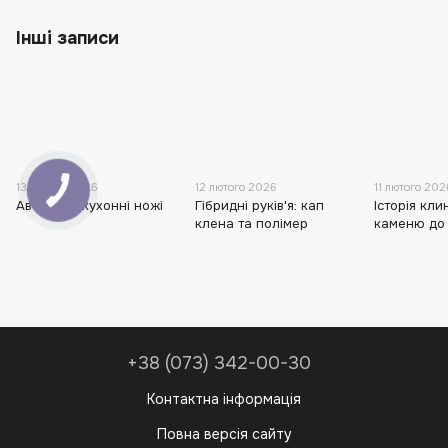
Інші записи
13 лютого 2026
12 лютого 2026
11 лютого 202
Авторські кухонні ножі
Гібридні руків'я: кап
Історія кли
клена та полімер
каменю до
+38 (073) 342-00-30
Контактна інформація
Повна версія сайту