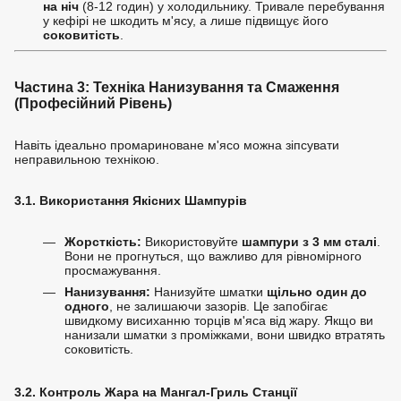
на ніч
(8-12 годин) у холодильнику. Тривале перебування
у кефірі не шкодить м'ясу, а лише підвищує його
соковитість
.
Частина 3: Техніка Нанизування та Смаження
(Професійний Рівень)
Навіть ідеально промариноване м'ясо можна зіпсувати
неправильною технікою.
3.1. Використання Якісних Шампурів
Жорсткість:
Використовуйте
шампури з 3 мм сталі
.
Вони не прогнуться, що важливо для рівномірного
просмажування.
Нанизування:
Нанизуйте шматки
щільно один до
одного
, не залишаючи зазорів. Це запобігає
швидкому висиханню торців м'яса від жару. Якщо ви
нанизали шматки з проміжками, вони швидко втратять
соковитість.
3.2. Контроль Жара на Мангал-Гриль Станції