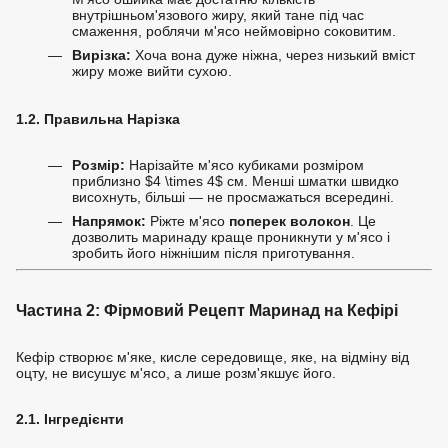
внутрішньом'язового жиру, який тане під час
смаження, роблячи м'ясо неймовірно соковитим.
Вирізка:
Хоча вона дуже ніжна, через низький вміст
жиру може вийти сухою.
1.2. Правильна Нарізка
Розмір:
Нарізайте м'ясо кубиками розміром
приблизно
$4 \times 4$
см. Менші шматки швидко
висохнуть, більші — не просмажаться всередині.
Напрямок:
Ріжте м'ясо
поперек волокон
. Це
дозволить маринаду краще проникнути у м'ясо і
зробить його ніжнішим після приготування.
Частина 2: Фірмовий Рецепт Маринад на Кефірі
Кефір створює м'яке, кисле середовище, яке, на відміну від
оцту, не висушує м'ясо, а лише розм'якшує його.
2.1. Інгредієнти