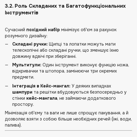
3.2. Роль Складаних та Багатофункціональних
Інструментів
Сучасний
похідний набір
мінімізує об'єм за рахунок
розумного дизайну:
Складані ручки:
Щипці та лопатки можуть мати
телескопічні або складані ручки, що зменшує їхню
довжину вдвічі при зберіганні.
Мультитули:
Один інструмент виконує функцію ножа,
відкривачки та штопора, замінюючи три окремих
предмети.
Інтеграція в
Кейс-мангал
:
У деяких випадках
шампури
та решітки вбудовуються безпосередньо у
стінки
кейс-мангала
, не займаючи додаткового
простору.
Мінімізація об'єму та ваги не лише спрощує пакування, а й
дозволяє взяти з собою більше необхідних речей (їжі, води,
палива).