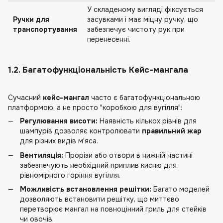
У складеному вигляді фіксується
Ручки для
засувками і має міцну ручку, що
транспортування
забезпечує чистоту рук при
перенесенні.
1.2. Багатофункціональність Кейс-мангала
Сучасний
кейс-мангал
часто є багатофункціональною
платформою, а не просто "коробкою для вугілля":
Регулювання висоти:
Наявність кількох рівнів для
шампурів дозволяє контролювати
правильний жар
для різних видів м'яса.
Вентиляція:
Прорізи або отвори в нижній частині
забезпечують необхідний приплив кисню для
рівномірного горіння вугілля.
Можливість встановлення решітки:
Багато моделей
дозволяють встановити решітку, що миттєво
перетворює мангал на повноцінний гриль для стейків
чи овочів.