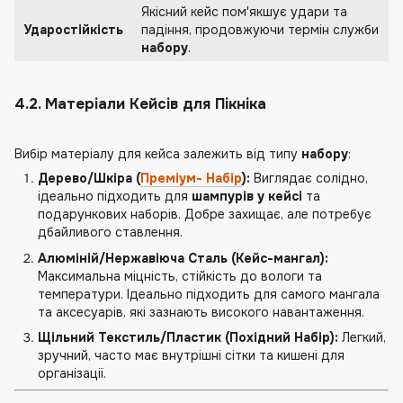
Якісний кейс пом'якшує удари та
Ударостійкість
падіння, продовжуючи термін служби
набору
.
4.2. Матеріали Кейсів для Пікніка
Вибір матеріалу для кейса залежить від типу
набору
:
Дерево/Шкіра (
Преміум-
Набір
):
Виглядає солідно,
ідеально підходить для
шампурів у кейсі
та
подарункових наборів. Добре захищає, але потребує
дбайливого ставлення.
Алюміній/Нержавіюча Сталь (
Кейс-мангал
):
Максимальна міцність, стійкість до вологи та
температури. Ідеально підходить для самого мангала
та аксесуарів, які зазнають високого навантаження.
Щільний Текстиль/Пластик (Похідний Набір):
Легкий,
зручний, часто має внутрішні сітки та кишені для
організації.