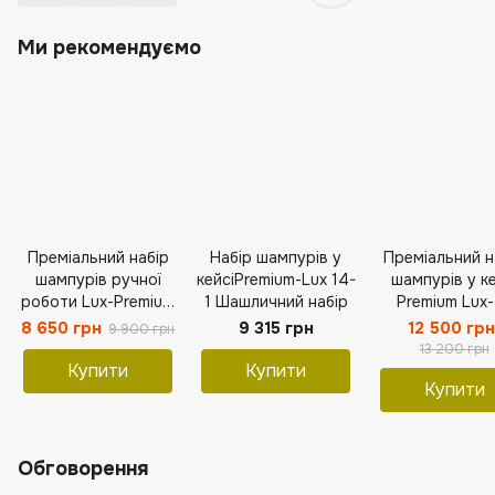
Ми рекомендуємо
Преміальний набір
Набір шампурів у
Преміальний н
шампурів ручної
кейсіPremium-Lux 14-
шампурів у ке
роботи Lux-Premium
1 Шашличний набір
Premium Lux
№6
8 650 грн
9 315 грн
12 500 грн
9 900 грн
13 200 грн
Купити
Купити
Купити
Обговорення