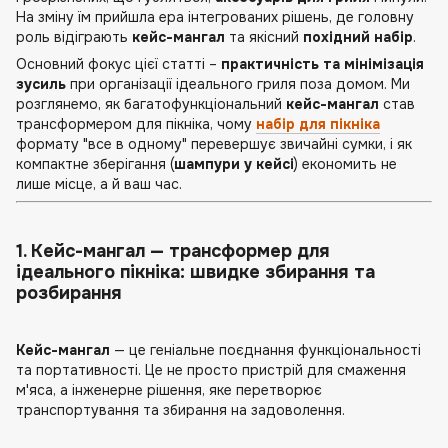
На зміну їм прийшла ера інтегрованих рішень, де головну
роль відіграють
кейс-мангал
та якісний
похідний набір
.
Основний фокус цієї статті –
практичність та мінімізація
зусиль
при організації ідеального гриля поза домом. Ми
розглянемо, як багатофункціональний
кейс-мангал
став
трансформером для пікніка, чому
набір для пікніка
формату "все в одному" перевершує звичайні сумки, і як
компактне зберігання (
шампури у кейсі
) економить не
лише місце, а й ваш час.
1. Кейс-мангал — трансформер для
ідеального пікніка: швидке збирання та
розбирання
Кейс-мангал
— це геніальне поєднання функціональності
та портативності. Це не просто пристрій для смаження
м'яса, а інженерне рішення, яке перетворює
транспортування та збирання на задоволення.