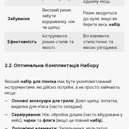
одному місці.
Високий ризик
Ризик зводиться
забути
Забування
до нуля, якщо ви
відкривачку, ніж
берете весь
набір
.
чи щипці.
Інструменти
Всі елементи
Ефективність
різних стилів та
стилістично та
якості.
якісно узгоджені.
2.2. Оптимальна Комплектація Набору
Якісний
набір для пікніка
має бути укомплектований
інструментами, які дійсно потрібні, а не просто займають
місце.
Основні
аксесуари для гриля
:
Довгі щипці, лопатка,
виделка для м'яса (часто складані).
Сервірування:
Ніж, обробна дошка (часто вбудована у
кейс),
чарки
та
фляга
(якщо це повний
набір
).
Допоміжні елементи:
Запальничка, мультитул,