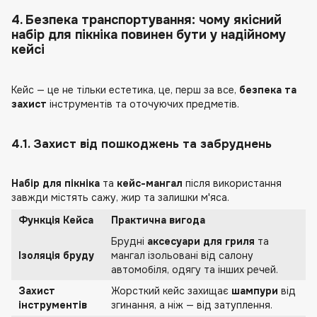
4. Безпека транспортування: чому якісний
набір для пікніка повинен бути у надійному
кейсі
Кейс — це не тільки естетика, це, перш за все,
безпека та
захист
інструментів та оточуючих предметів.
4.1. Захист від пошкоджень та забруднень
Набір для пікніка
та
кейс-мангал
після використання
завжди містять сажу, жир та залишки м'яса.
Функція Кейса
Практична вигода
Брудні
аксесуари для гриля
та
Ізоляція бруду
мангал ізольовані від салону
автомобіля, одягу та інших речей.
Захист
Жорсткий кейс захищає
шампури
від
інструментів
згинання, а ніж — від затуплення.