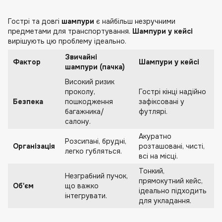
Гострі та довгі
шампури
є найбільш незручними
предметами для транспортування.
Шампури у кейсі
вирішують цю проблему ідеально.
Звичайні
Фактор
Шампури у кейсі
шампури (пачка)
Високий ризик
проколу,
Гострі кінці надійно
Безпека
пошкодження
зафіксовані у
багажника/
футлярі.
салону.
Акуратно
Розсипані, брудні,
Організація
розташовані, чисті,
легко губляться.
всі на місці.
Тонкий,
Незграбний пучок,
прямокутний кейс,
Об'єм
що важко
ідеально підходить
інтегрувати.
для укладання.