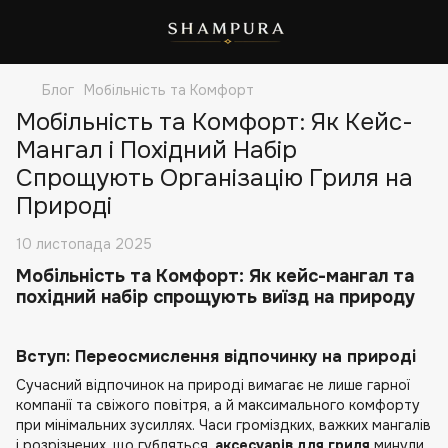
Блог
Мобільність та Комфорт
Мобільність та Комфорт: Як Кейс-
Мангал і Похідний Набір
Спрощують Організацію Гриля на
Природі
10 листопада 2025
Мобільність та Комфорт: Як кейс-мангал та
похідний набір спрощують виїзд на природу
Вступ: Переосмислення відпочинку на природі
Сучасний відпочинок на природі вимагає не лише гарної
компанії та свіжого повітря, а й максимального комфорту
при мінімальних зусиллях. Часи громіздких, важких мангалів
і розрізнених, що губляться,
аксесуарів для гриля
минули.