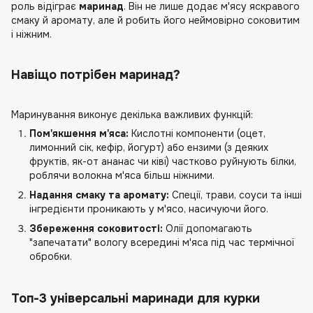
роль відіграє
маринад
. Він не лише додає м'ясу яскравого
смаку й аромату, але й робить його неймовірно соковитим
і ніжним.
Навіщо потрібен маринад?
Маринування виконує декілька важливих функцій:
Пом'якшення м'яса:
Кислотні компоненти (оцет,
лимонний сік, кефір, йогурт) або ензими (з деяких
фруктів, як-от ананас чи ківі) частково руйнують білки,
роблячи волокна м'яса більш ніжними.
Надання смаку та аромату:
Спеції, трави, соуси та інші
інгредієнти проникають у м'ясо, насичуючи його.
Збереження соковитості:
Олії допомагають
"запечатати" вологу всередині м'яса під час термічної
обробки.
Топ-3 універсальні маринади для курки