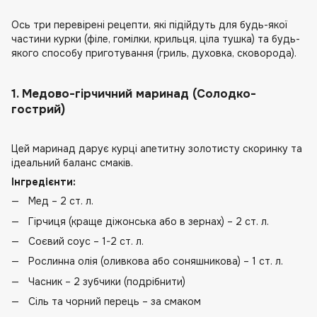
Ось три перевірені рецепти, які підійдуть для будь-якої
частини курки (філе, гомілки, крильця, ціла тушка) та будь-
якого способу приготування (гриль, духовка, сковорода).
1. Медово-гірчичний маринад (Солодко-
гострий)
Цей маринад дарує курці апетитну золотисту скоринку та
ідеальний баланс смаків.
Інгредієнти:
Мед – 2 ст. л.
Гірчиця (краще діжонська або в зернах) – 2 ст. л.
Соєвий соус – 1-2 ст. л.
Рослинна олія (оливкова або соняшникова) – 1 ст. л.
Часник – 2 зубчики (подрібнити)
Сіль та чорний перець – за смаком