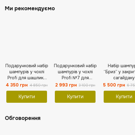
Ми рекомендуємо
Подарунковий набір
Подарунковий набір
Набір шампу
шампурів у чохлі
шампурів у чохлі
“Бриз” у закр
Profi для шашлику
Profi №7 для
сагайдаку
та барбекю
шашлику та барбекю
Подаруно
4 350 грн
2 993 грн
5 500 грн
4 850 грн
3 100 грн
6 75
Подарунок
Подарунок
чоловікові
чоловікові
чоловікові
Купити
Купити
Купити
Обговорення