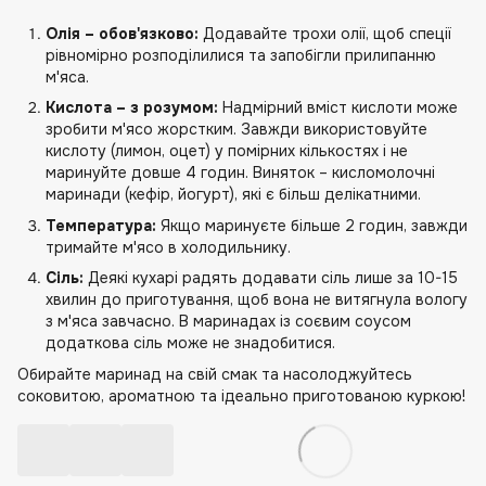
Олія – обов'язково:
Додавайте трохи олії, щоб спеції
рівномірно розподілилися та запобігли прилипанню
м'яса.
Кислота – з розумом:
Надмірний вміст кислоти може
зробити м'ясо жорстким. Завжди використовуйте
кислоту (лимон, оцет) у помірних кількостях і не
маринуйте довше 4 годин. Виняток – кисломолочні
маринади (кефір, йогурт), які є більш делікатними.
Температура:
Якщо маринуєте більше 2 годин, завжди
тримайте м'ясо в холодильнику.
Сіль:
Деякі кухарі радять додавати сіль лише за 10-15
хвилин до приготування, щоб вона не витягнула вологу
з м'яса завчасно. В маринадах із соєвим соусом
додаткова сіль може не знадобитися.
Обирайте маринад на свій смак та насолоджуйтесь
соковитою, ароматною та ідеально приготованою куркою!