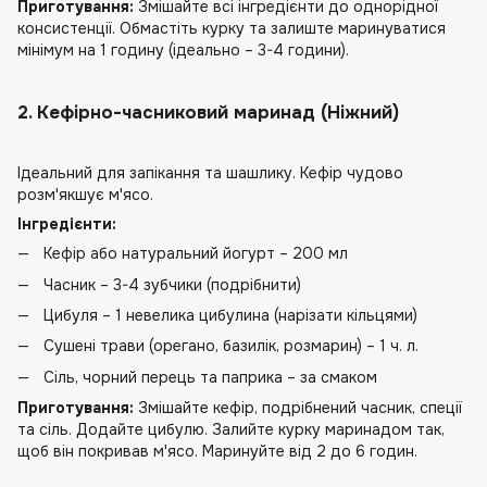
Приготування:
Змішайте всі інгредієнти до однорідної
консистенції. Обмастіть курку та залиште маринуватися
мінімум на 1 годину (ідеально – 3-4 години).
2. Кефірно-часниковий маринад (Ніжний)
Ідеальний для запікання та шашлику. Кефір чудово
розм'якшує м'ясо.
Інгредієнти:
Кефір або натуральний йогурт – 200 мл
Часник – 3-4 зубчики (подрібнити)
Цибуля – 1 невелика цибулина (нарізати кільцями)
Сушені трави (орегано, базилік, розмарин) – 1 ч. л.
Сіль, чорний перець та паприка – за смаком
Приготування:
Змішайте кефір, подрібнений часник, спеції
та сіль. Додайте цибулю. Залийте курку маринадом так,
щоб він покривав м'ясо. Маринуйте від 2 до 6 годин.