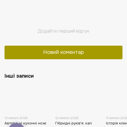
Додайте перший відгук
Новий коментар
Інші записи
13 лютого 2026
12 лютого 2026
11 лютого 202
Авторські кухонні ножі
Гібридні руків'я: кап
Історія кли