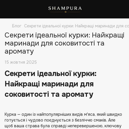
Блог
Секрети ідеальної курки: Найкращі маринади для с
Секрети ідеальної курки: Найкращі
маринади для соковитості та
аромату
15 жовтня 2025
Секрети ідеальної курки:
Найкращі маринади для
соковитості та аромату
Курка — один із найпопулярніших видів м'яса, який швидко
готується і чудово поєднується з безліччю смаків. Але
щоб ваша страва була справді неперевершеною, ключову