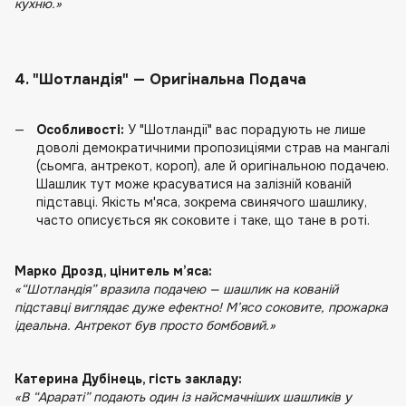
кухню.»
4. "Шотландія" — Оригінальна Подача
Особливості:
У "Шотландії" вас порадують не лише
доволі демократичними пропозиціями страв на мангалі
(сьомга, антрекот, короп), але й оригінальною подачею.
Шашлик тут може красуватися на залізній кованій
підставці. Якість м'яса, зокрема свинячого шашлику,
часто описується як соковите і таке, що тане в роті.
Марко Дрозд, цінитель м’яса:
«“Шотландія” вразила подачею — шашлик на кованій
підставці виглядає дуже ефектно! М’ясо соковите, прожарка
ідеальна. Антрекот був просто бомбовий.»
Катерина Дубінець, гість закладу:
«В “Арараті” подають один із найсмачніших шашликів у