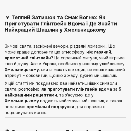
🍷 Теплий Затишок та Смак Вогню: Як
Приготувати Глінтвейн Вдома і Де Знайти
Найкращий Шашлик у Хмельницькому
Зимові свята, засніжені вечори, різдвяні ярмарки... Що
може краще доповнити цю атмосферу, ніж
гарячий,
ароматний глінтвейн
? Це справжній ритуал, який зігріває
тіло й душу. Але в Україні, особливо у нашому улюбленому
Хмельницькому
, свята мають ще один, не менш важливий
атрибут – соковитий, щойно з жару, духмяний шашлик.
У цій статті ми поєднаємо два найзатишніших символи
свята: розповімо,
як приготувати глінтвейн вдома
за
5
найкращими рецептами
, та з'ясуємо, де у
Хмельницькому
подають найсмачніший шашлик, а також
порадимо
преміальні подарунки
для справжніх
поціновувачів вогню.