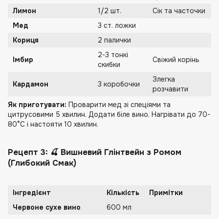
Лимон
1/2 шт.
Сік та часточки
Мед
3 ст. ложки
Кориця
2 палички
2-3 тонкі
Імбир
Свіжий корінь
скибки
Злегка
Кардамон
3 коробочки
розчавити
Як приготувати:
Проварити мед зі спеціями та
цитрусовими 5 хвилин. Додати біле вино. Нагрівати до 70-
80°C і настояти 10 хвилин.
Рецепт 3: 🍒 Вишневий Глінтвейн з Ромом
(Глибокий Смак)
Інгредієнт
Кількість
Примітки
Червоне сухе вино
600 мл