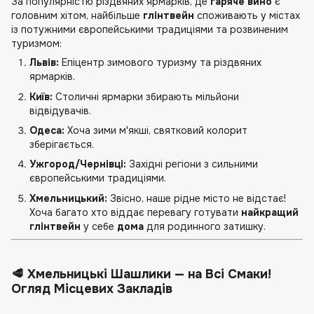
За популярністю різдвяних ярмарків, де
гаряче вино
є
головним хітом, найбільше
глінтвейн
споживають у містах
із потужними європейськими традиціями та розвиненим
туризмом:
Львів:
Епіцентр зимового туризму та різдвяних
ярмарків.
Київ:
Столичні ярмарки збирають мільйони
відвідувачів.
Одеса:
Хоча зими м'якші, святковий колорит
зберігається.
Ужгород/Чернівці:
Західні регіони з сильними
європейськими традиціями.
Хмельницький:
Звісно, наше рідне місто не відстає!
Хоча багато хто віддає перевагу готувати
найкращий
глінтвейн
у себе
дома
для родинного затишку.
🥩 Хмельницькі Шашлики — на Всі Смаки!
Огляд Місцевих Закладів