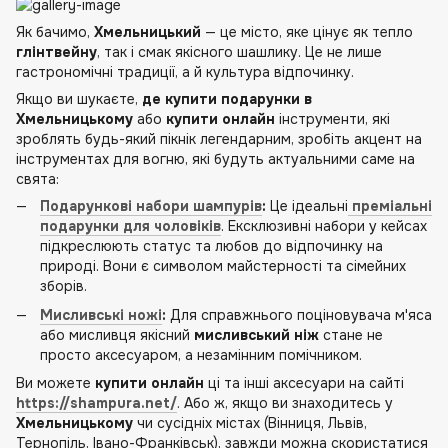
Як бачимо,
Хмельницький
— це місто, яке цінує як тепло
глінтвейну
, так і смак якісного шашлику. Це не лише
гастрономічні традиції, а й культура відпочинку.
Якщо ви шукаєте,
де купити подарунки в
Хмельницькому
або
купити онлайн
інструменти, які
зроблять будь-який пікнік легендарним, зробіть акцент на
інструментах для вогню, які будуть актуальними саме на
свята:
Подарункові набори шампурів
:
Це ідеальні
преміальні
подарунки для чоловіків
. Ексклюзивні набори у кейсах
підкреслюють статус та любов до відпочинку на
природі. Вони є символом майстерності та сімейних
зборів.
Мисливські ножі
:
Для справжнього поціновувача м'яса
або мисливця якісний
мисливський ніж
стане не
просто аксесуаром, а незамінним помічником.
Ви можете
купити онлайн
ці та інші аксесуари на сайті
https://shampura.net/
. Або ж, якщо ви знаходитесь у
Хмельницькому
чи сусідніх містах (Вінниця, Львів,
Тернопіль, Івано-Франківськ), завжди можна скористатися