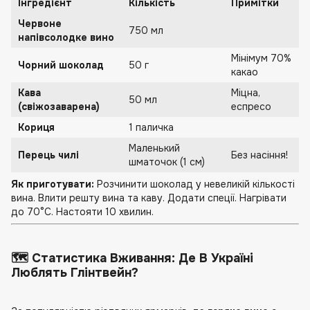
Інгредієнт
Кількість
Примітки
Червоне
750 мл
напівсолодке вино
Мінімум 70%
Чорний шоколад
50 г
какао
Кава
Міцна,
50 мл
(свіжозаварена)
еспресо
Кориця
1 паличка
Маленький
Перець чилі
Без насіння!
шматочок (1 см)
Як приготувати:
Розчинити шоколад у невеликій кількості
вина. Влити решту вина та каву. Додати спеції. Нагрівати
до 70°C. Настояти 10 хвилин.
🗺️ Статистика Вживання: Де В Україні
Люблять Глінтвейн?