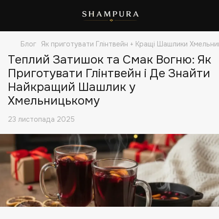
Блог
Як приготувати Глінтвейн + Кращі Шашлики Хмельни
Теплий Затишок та Смак Вогню: Як
Приготувати Глінтвейн і Де Знайти
Найкращий Шашлик у
Хмельницькому
23 листопада 2025