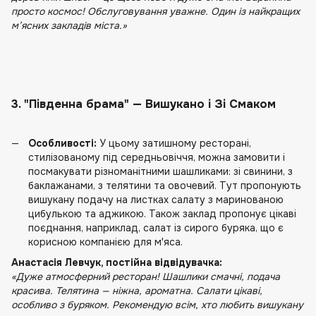
просто космос! Обслуговування уважне. Один із найкращих
м’ясних закладів міста.»
3. "Південна брама" — Вишукано і Зі Смаком
Особливості:
У цьому затишному ресторані,
стилізованому під середньовіччя, можна замовити і
посмакувати різноманітними шашликами: зі свинини, з
баклажанами, з телятини та овочевий. Тут пропонують
вишукану подачу на листках салату з маринованою
цибулькою та аджикою. Також заклад пропонує цікаві
поєднання, наприклад, салат із сирого буряка, що є
корисною компанією для м'яса.
Анастасія Левчук, постійна відвідувачка:
«Дуже атмосферний ресторан! Шашлики смачні, подача
красива. Телятина — ніжна, ароматна. Салати цікаві,
особливо з буряком. Рекомендую всім, хто любить вишукану