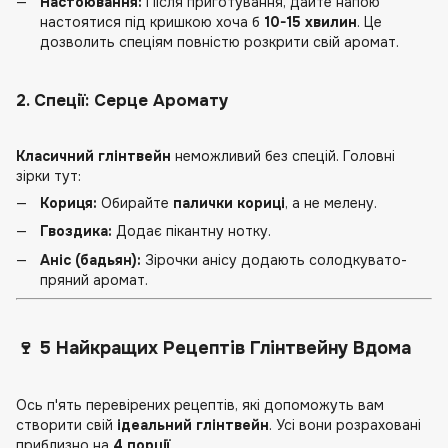
Настоювання:
Після приготування, дайте напою
настоятися під кришкою хоча б
10-15 хвилин
. Це
дозволить спеціям повністю розкрити свій аромат.
2. Спеції: Серце Аромату
Класичний глінтвейн
неможливий без спецій. Головні
зірки тут:
Кориця:
Обирайте
палички кориці
, а не мелену.
Гвоздика:
Додає пікантну нотку.
Аніс (бадьян):
Зірочки анісу додають солодкувато-
пряний аромат.
🍷 5 Найкращих Рецептів Глінтвейну Вдома
Ось п'ять перевірених рецептів, які допоможуть вам
створити свій
ідеальний глінтвейн
. Усі вони розраховані
приблизно на
4 порції
.