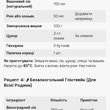
Вишневий сік
150 мл
(натуральний)
Додавати
Ром або коньяк
50 мл
наприкінці
Заморожена вишня
100 г
2 ст.
Цукор
За смаком
ложки
Гвоздика
5 бутонів
Паличка кориці
1 шт.
Як приготувати:
Змішати вино, сік, цукор, спеції та вишню.
Нагріти до
80°C
. Зняти з вогню, влити ром. Настояти.
Рецепт 4: 🌶️ Безалкогольний Глінтвейн (Для
Всієї Родини)
Інгредієнт
Кількість
Примітки
Виноградний сік
750 мл
Якісний!