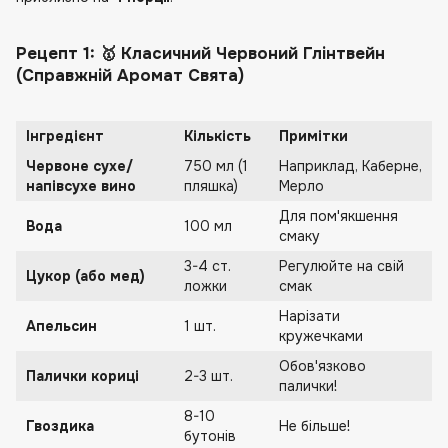
Рецепт 1: 🥇 Класичний Червоний Глінтвейн
(Справжній Аромат Свята)
Інгредієнт
Кількість
Примітки
Червоне сухе/
750 мл (1
Наприклад, Каберне,
напівсухе вино
пляшка)
Мерло
Для пом'якшення
Вода
100 мл
смаку
3-4 ст.
Регулюйте на свій
Цукор (або мед)
ложки
смак
Нарізати
Апельсин
1 шт.
кружечками
Обов'язково
Палички кориці
2-3 шт.
палички!
8-10
Гвоздика
Не більше!
бутонів