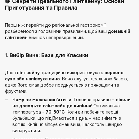
🍇 Секрети Ідеального Глінтвейну: Основи
Приготування та Правила
Перш ніж перейти до регіональної гастрономії,
розберемося з головними правилами, щоб ваш
домашній
глінтвейн
вийшов неперевершеним.
1. Вибір Вина: База для Класики
Для
глінтвейну
традиційно використовують
червоне
сухе або напівсухе вино
. Воно слугує ідеальною базою,
адже його смак добре поєднується з прянощами та
фруктами.
Чому не можна кип'ятити:
Головне правило –
ніколи
не доводьте глінтвейн до кипіння
! Оптимальна
температура –
70-80°C
. Коли ви побачите перші
бульбашки, що підіймаються з дна, – час знімати з
вогню. Кипіння зіпсує смак вина, і алкоголь швидко
випарується.