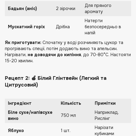
Для пряного
Бадьян (аніс)
2 зірочки
аромату
Натерти
Мускатний горіх
Дрібка
безпосередньо в
напій
Як приготувати:
Спочатку у воді розчиняють цукор та
прогрівають спеції, потім додають вино та апельсин.
Нагрівати,
не доводячи до кипіння
, до 70-80°C. Настояти
15-20 хвилин.
Рецепт 2: 🍎 Білий Глінтвейн (Легкий та
Цитрусовий)
Інгредієнт
Кількість
Примітки
Біле сухе/напівсухе
Наприклад,
750 мл
вино
Рислінг
Нарізати
Яблуко
1 шт.
кубиками