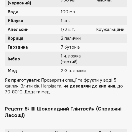
(червоний)
Вода
100 мл
Яблуко
1 шт.
Апельсин
1/2 шт.
Кружальцями
Кориця
2 палички
Гвоздика
7 бутонів
1 ч. ложка
Імбир
(тертий)
Мед
2-3 ч. ложки
Як приготувати:
Проварити спеції та фрукти у воді 5
хвилин. Влити сік. Нагрівати,
не доводячи до кипіння
, до
70-80°C. Додати мед.
Рецепт 5: 🍫 Шоколадний Глінтвейн (Справжні
Ласощі)