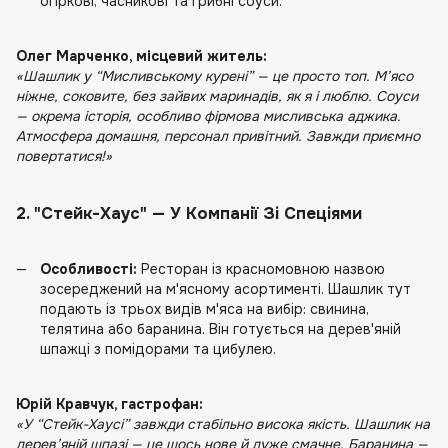
огіркові, часникові та грибні соуси.
Олег Марченко, місцевий житель:
«Шашлик у “Мисливському курені” — це просто топ. М’ясо
ніжне, соковите, без зайвих маринадів, як я і люблю. Соуси
— окрема історія, особливо фірмова мисливська аджика.
Атмосфера домашня, персонал привітний. Завжди приємно
повертатися!»
2. "Стейк-Хаус" — У Компанії Зі Спеціями
Особливості:
Ресторан із красномовною назвою
зосереджений на м'ясному асортименті. Шашлик тут
подають із трьох видів м'яса на вибір: свинина,
телятина або баранина. Він готується на дерев'яній
шпажці з помідорами та цибулею.
Юрій Кравчук, гастрофан:
«У “Стейк-Хаусі” завжди стабільно висока якість. Шашлик на
дерев’яній шпазі — це щось нове й дуже смачне. Баранина —