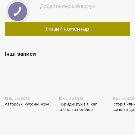
Додайте перший відгук
Новий коментар
Інші записи
13 лютого 2026
12 лютого 2026
11 лютого 202
Авторські кухонні ножі
Гібридні руків'я: кап
Історія кли
клена та полімер
каменю до