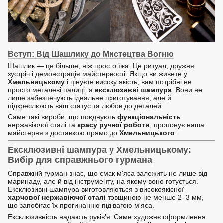
Вступ: Від Шашлику до Мистецтва Вогню
Шашлик — це більше, ніж просто їжа. Це ритуал, дружня
зустріч і демонстрація майстерності. Якщо ви живете у
Хмельницькому
і цінуєте високу якість, вам потрібні не
просто металеві палиці, а
ексклюзивні шампура
. Вони не
лише забезпечують ідеальне приготування, але й
підкреслюють ваш статус та любов до деталей.
Саме такі вироби, що поєднують
функціональність
нержавіючої сталі та
красу ручної роботи
, пропонує наша
майстерня з доставкою прямо до
Хмельницького
.
Ексклюзивні шампура у Хмельницькому:
Вибір для справжнього гурмана
Справжній гурман знає, що смак м'яса залежить не лише від
маринаду, але й від інструменту, на якому воно готується.
Ексклюзивні шампура виготовляються з високоякісної
харчової нержавіючої сталі
товщиною не менше 2–3 мм,
що запобігає їх прогинанню під вагою м'яса.
Ексклюзивність надають руків’я. Саме художнє оформлення