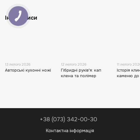
Інші записи
13 лютого 2026
12 лютого 2026
11 лютого 202
Авторські кухонні ножі
Гібридні руків'я: кап
Історія кли
клена та полімер
каменю до
+38 (073) 342-00-30
Контактна інформація