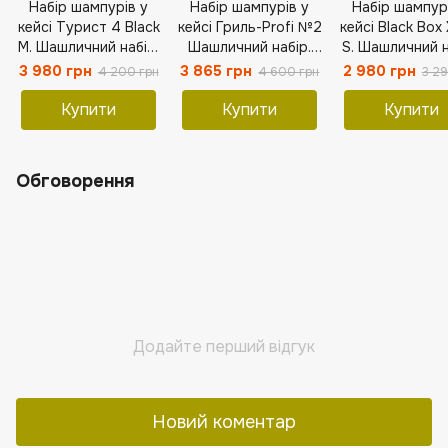
Набір шампурів у
Набір шампурів у
Набір шампур
кейсі Турист 4 Black
кейсі Гриль-Profi №2
кейсі Black Box
M. Шашличний набір.
Шашличний набір.
S. Шашличний н
Подарунок брату
Подарунок
Подаруно
3 980 грн
3 865 грн
2 980 грн
4 200 грн
4 600 грн
3 29
чоловікові
чоловікові
Купити
Купити
Купити
Обговорення
Додайте перший відгук
Новий коментар