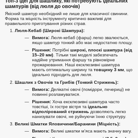
Топ-3 ідеї для шашлику, які потребують ідеальних
шампурів (від люля до овочів)
Якісний шампур необхідний не лише для класичної свинини.
Форма та міцність інструменту критично важливі для
правильного приготування різних страв.
Люля-Кебаб (Широкі Шампура):
Вимога:
Люля-кебаб (фарш) легко звалюється,
якщо шампур тонкий або має недостатню площу.
Рішення:
Потрібні
широкі, плоскі шампура (від
15–20 мм)
. Тільки такі моделі забезпечать
надійне утримання фаршу та рівномірне
прожарювання. Наші ексклюзивні шампура
мають оптимальну ширину та
товщину 3 мм
, що
ідеально підходить для люля.
Шашлик з Овочів та Грибів (Тонкий Стрижень):
Вимога:
Делікатні овочі (помідори, печериці) не
повинні розламуватися.
Рішення:
Хоча ексклюзивні шампура часто
товстіші, їх гостре вістря та
ідеально
відполірований стрижень
дозволяють легко
нанизувати овочі, не руйнуючи їхню структуру.
Великі Шматки Яловичини/Баранини (Міцність):
Вимога:
Великі шматки м'яса мають значну вагу.