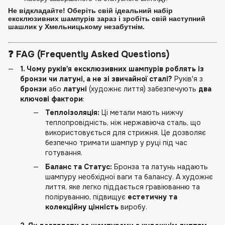
Не відкладайте! Оберіть свій ідеальний набір
ексклюзивних шампурів зараз і зробіть свій наступний
шашлик у Хмельницькому незабутнім.
❓
FAG (Frequently Asked Questions)
1. Чому руків'я ексклюзивних шампурів роблять із
бронзи чи латуні, а не зі звичайної сталі?
Руків'я з
бронзи
або
латуні
(художнє лиття) забезпечують
два
ключові фактори
:
Теплоізоляція:
Ці метали мають нижчу
теплопровідність, ніж нержавіюча сталь, що
використовується для стрижня. Це дозволяє
безпечно тримати шампур у руці під час
готування.
Баланс та Статус:
Бронза та латунь надають
шампуру необхідної ваги та балансу. А художнє
лиття, яке легко піддається гравіюванню та
поліруванню, підвищує
естетичну та
колекційну цінність
виробу.