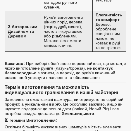
методом ручного
кування.
Елегантність
Руків’я виготовлені з
та комфорт
.
цінних порід дерева
Дерево,
З Авторським
(
горіх, дуб, венге
),
оброблене
Дизайном та
часто з інкрустацією
спеціальним
Деревом
або різьбленням.
лаком, не
Металеві елементи –
ковзає в руці
мінімалістичні.
та не гріється.
Важливо:
При виборі обов'язково переконайтеся, що метал, з
якого виготовлене руків’я (латунь/бронза),
не контактує
безпосередньо
з вогнем, а перехід до руків’я виконаний
якісно, щоб уникнути плавлення та обпалювання.
Термін виготовлення та можливість
індивідуального гравіювання в нашій майстерні
Замовляючи ексклюзивні шампура, ви отримуєте не серійний
продукт, а
унікальний виріб
. Це особливо важливо, якщо ви
шукаєте подарунок до певної дати (ювілей, Новий Рік) і вам
потрібна швидка доставка до
Хмельницького
.
⏳
Терміни Виготовлення:
Оскільки більшість ексклюзивних шампурів містить елементи