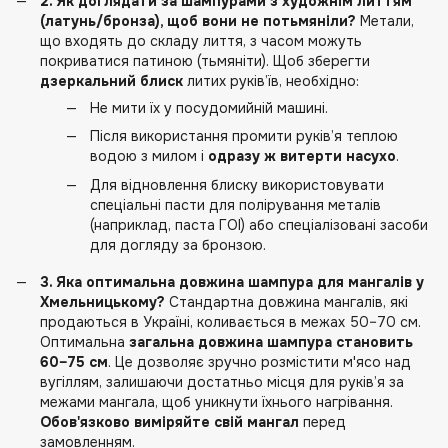
2. Як доглядати за шампурами з художнім литтям
(латунь/бронза), щоб вони не потьмяніли?
Метали,
що входять до складу лиття, з часом можуть
покриватися патиною (тьмяніти). Щоб зберегти
дзеркальний блиск
литих руків’їв, необхідно:
Не мити їх у посудомийній машині.
Після використання промити руків’я теплою
водою з милом і
одразу ж витерти насухо
.
Для відновлення блиску використовувати
спеціальні пасти для полірування металів
(наприклад, паста ГОІ) або спеціалізовані засоби
для догляду за бронзою.
3. Яка оптимальна довжина шампура для мангалів у
Хмельницькому?
Стандартна довжина мангалів, які
продаються в Україні, коливається в межах 50–70 см.
Оптимальна
загальна довжина шампура становить
60–75 см
. Це дозволяє зручно розмістити м'ясо над
вугіллям, залишаючи достатньо місця для руків’я за
межами мангала, щоб уникнути їхнього нагрівання.
Обов'язково виміряйте свій мангал
перед
замовленням.