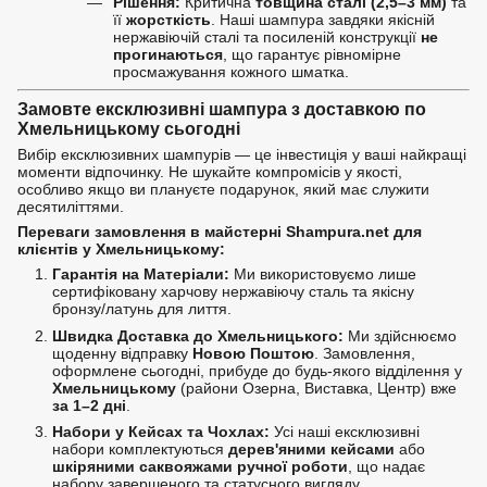
Рішення:
Критична
товщина сталі (2,5–3 мм)
та
її
жорсткість
. Наші шампура завдяки якісній
нержавіючій сталі та посиленій конструкції
не
прогинаються
, що гарантує рівномірне
просмажування кожного шматка.
Замовте ексклюзивні шампура з доставкою по
Хмельницькому сьогодні
Вибір ексклюзивних шампурів — це інвестиція у ваші найкращі
моменти відпочинку. Не шукайте компромісів у якості,
особливо якщо ви плануєте подарунок, який має служити
десятиліттями.
Переваги замовлення в майстерні Shampura.net для
клієнтів у Хмельницькому:
Гарантія на Матеріали:
Ми використовуємо лише
сертифіковану харчову нержавіючу сталь та якісну
бронзу/латунь для лиття.
Швидка Доставка до Хмельницького:
Ми здійснюємо
щоденну відправку
Новою Поштою
. Замовлення,
оформлене сьогодні, прибуде до будь-якого відділення у
Хмельницькому
(райони Озерна, Виставка, Центр) вже
за 1–2 дні
.
Набори у Кейсах та Чохлах:
Усі наші ексклюзивні
набори комплектуються
дерев'яними кейсами
або
шкіряними саквояжами ручної роботи
, що надає
набору завершеного та статусного вигляду.