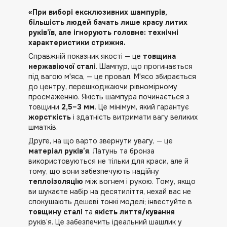
«При виборі ексклюзивних шампурів,
більшість людей бачать лише красу литих
руків’їв, але ігнорують головне: технічні
характеристики стрижня.
Справжній показник якості — це
товщина
нержавіючої сталі
. Шампур, що прогинається
під вагою м'яса, — це провал. М'ясо збирається
до центру, перешкоджаючи рівномірному
просмаженню. Якість шампура починається з
товщини
2,5–3 мм
. Це мінімум, який гарантує
жорсткість
і здатність витримати вагу великих
шматків.
Друге, на що варто звернути увагу, — це
матеріал руків’я
. Латунь та бронза
використовуються не тільки для краси, але й
тому, що вони забезпечують надійну
теплоізоляцію
між вогнем і рукою. Тому, якщо
ви шукаєте набір на десятиліття, нехай вас не
спокушають дешеві тонкі моделі; інвестуйте в
товщину сталі
та
якість лиття/кування
руків’я. Це забезпечить ідеальний шашлик у