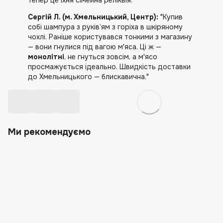
тепер це їхня сімейна реліквія."
Сергій Л. (м. Хмельницький, Центр):
"Купив
собі шампура з руків’ям з горіха в шкіряному
чохлі. Раніше користувався тонкими з магазину
— вони гнулися під вагою м'яса. Ці ж —
монолітні
, не гнуться зовсім, а м'ясо
просмажується ідеально. Швидкість доставки
до Хмельницького — блискавична."
Ми рекомендуємо