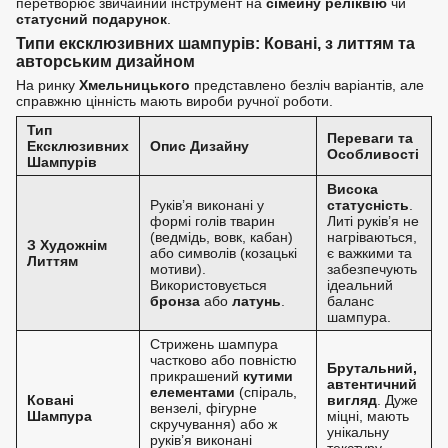
перетворює звичайний інструмент на
сімейну реліквію
чи
статусний подарунок
.
Типи ексклюзивних шампурів: Ковані, з литтям та
авторським дизайном
На ринку
Хмельницького
представлено безліч варіантів, але
справжню цінність мають вироби ручної роботи.
Тип
Переваги та
Ексклюзивних
Опис Дизайну
Особливості
Шампурів
Висока
Руків’я виконані у
статусність
.
формі голів тварин
Литі руків’я не
(ведмідь, вовк, кабан)
нагріваються,
З Художнім
або символів (козацькі
є важкими та
Литтям
мотиви).
забезпечують
Використовується
ідеальний
бронза
або
латунь
.
баланс
шампура.
Стрижень шампура
частково або повністю
Брутальний,
прикрашений
кутими
автентичний
елементами
(спіраль,
Ковані
вигляд
. Дуже
вензелі, фігурне
Шампура
міцні, мають
скручування) або ж
унікальну
руків’я виконані
текстуру.