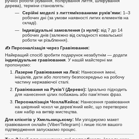
ручної роботи (кування, полірування лиття, шліфування
дерева), терміни становлять:
Серійні моделі з литтям/кованими руків’ями:
1–3
робочих дні (за умови наявності литих елементів на
складі).
Індивідуальні замовлення (з нуля):
від 7 до 14
робочих днів (залежно від складності ковальської
роботи чи різьблення).
✍️
Персоналізація через Гравіювання:
Найкращий спосіб зробити подарунок незабутнім — додати
індивідуальне гравіювання
. У нашій майстерні ми
пропонуємо:
Лазерне Гравіювання на Лезі:
Нанесення імені,
ініціалів, дати або логотипу безпосередньо на робочу
частину нержавіючої сталі.
Гравіювання на Руків’ї (Дерево):
Ідеально підходить
для нанесення цілих побажань або пам'ятних фраз.
Персоналізація Чохла/Кейса:
Нанесення гравіювання
на шкіряний чохол чи дерев'яний кейс, що перетворює
сам набір на витвір мистецтва.
Для клієнтів у Хмельницькому:
Ми узгоджуємо макет
гравіювання онлайн (Viber/Telegram) і лише після вашого
підтвердження запускаємо процес.