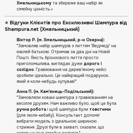
Хмельницькому
та збереже ваш набір як
сімейну цінність.»
⭐️
Відгуки Клієнтів про Ексклюзивні Шампура від
Shampura.net (Хмельницький)
Віктор Р. (м. Хмельницький, р-н Озерна):
"Замовляв набір шампурів з литтям 'Ведмеді' на
ювілей батькові. Отримав за два дні на Новій
Пошті. Якість бронзового лиття просто
приголомшлива, виглядає дуже
дорого і
солідно
. Гравіювання на дерев'яному кейсі
зробили ідеально. Це найкращий подарунок,
який я коли-небудь купував!"
Анна П. (м. Кам'янець-Подільський):
"Замовляли ковані шампура з гравіюванням на
весілля друзям. Нам важливо було, щоб це була
ручна робота
і щоб шампура були
товстими
(для люля-кебабу). Консультант допоміг
вибрати модель з ідеальною шириною
стрижня. Друзі були в захваті, сказали, що