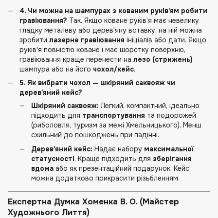
4. Чи можна на шампурах з кованим руків'ям робити
гравіювання?
Так. Якщо коване руків’я має невелику
гладку металеву або дерев'яну вставку, на ній можна
зробити
лазерне гравіювання
ініціалів або дати. Якщо
руків'я повністю коване і має шорстку поверхню,
гравіювання краще перенести на
лезо (стрижень)
шампура або на його
чохол/кейс
.
5. Як вибрати чохол — шкіряний саквояж чи
дерев'яний кейс?
Шкіряний саквояж:
Легкий, компактний, ідеально
підходить для
транспортування
та подорожей
(риболовля, туризм за межі Хмельницького). Менш
схильний до пошкоджень при падінні.
Дерев'яний кейс:
Надає набору
максимальної
статусності
. Краще підходить для
зберігання
вдома
або як презентаційний подарунок. Кейс
можна додатково прикрасити різьбленням.
Експертна Думка Хоменка В. О. (Майстер
Художнього Лиття)