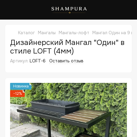
Каталог
Мангалы
Мангалы-лофт
Мангал Один на 9 ш
Дизайнерский Мангал "Один" в
стиле LOFT (4мм)
Артикул:
LOFT-6
Оставить отзыв
Новинка
−12%