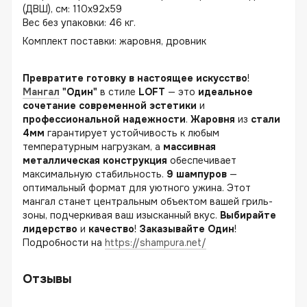
(ДВШ), см: 110х92х59
Вес без упаковки: 46 кг.
Комплект поставки: жаровня, дровник
Превратите
готовку
в
настоящее
искусство
!
Мангал
"Один"
в стиле
LOFT
— это
идеальное
сочетание
современной
эстетики
и
профессиональной
надежности
.
Жаровня
из
стали
4мм
гарантирует устойчивость к любым
температурным нагрузкам, а
массивная
металлическая
конструкция
обеспечивает
максимальную стабильность.
9
шампуров
—
оптимальный формат для уютного ужина. Этот
мангал станет центральным объектом вашей гриль-
зоны, подчеркивая ваш изысканный вкус.
Выбирайте
лидерство
и
качество
!
Заказывайте
Один
!
Подробности на
https://shampura.net/
Отзывы