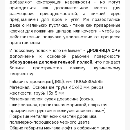
добавляют конструкции надежности –; но могут
пригодиться как дополнительное место для
размещения принадлежностей, а нижний ярус
предназначен для дров и угля. Мы позаботились
даже о маленьких пустяках. - такие как приваренные
крючки для ложки или щипцов, или кочерги – чтобы вы
действительно получали удовольствие от процесса
приготовления
И поскольку полок много не бывает –
ДРОВНИЦА CP
в
дополнение к основной рабочей поверхности
оборудована дополнительной полкой
, что придаст
больше пространства вашему кулинарному
творчеству.
Габариты дровницы: (ДВШ), мм: 1100х830х585
Материал: Основание труба 40х40 мм, ребра
жесткости: трубы 15х15 мм
Материал полок: сухая древесина (сосна,
шлифованная, пропитанная морилкой, покрытая
прозрачным грунтом и полиуретановым лаком)
Покрытие металлических частей дровника:
полимерно-порошковое черного цвета.
Общие габариты мангала-лофт в собранном виде