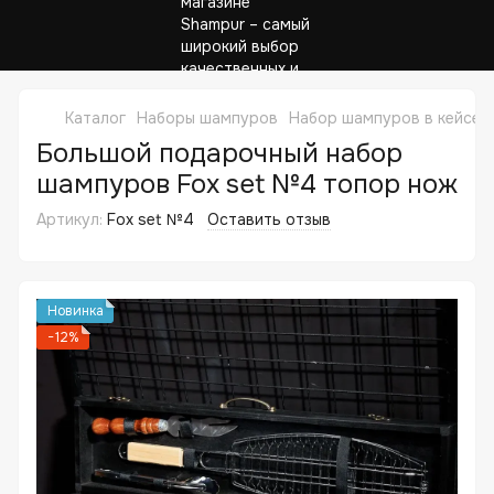
Каталог
Наборы шампуров
Набор шампуров в кейсе 
Большой подарочный набор
шампуров Fox set №4 топор нож
Артикул:
Fox set №4
Оставить отзыв
Новинка
−12%