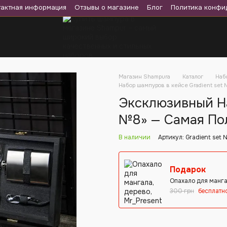
тактная информация
Отзывы о магазине
Блог
Политика конфи
Магазин Shampura
Каталог
Наб
Набор шампуров в кейсе Gradient set
Эксклюзивный На
№8» — Самая По
В наличии
Артикул: Gradient set
Подарок
Опахало для манга
300 грн
бесплатн