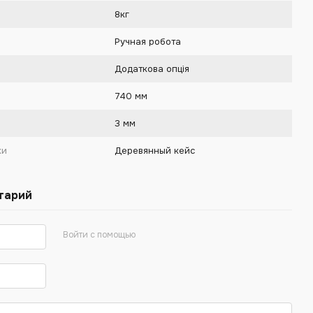
8кг
Ручная робота
Додаткова опція
740 мм
3 мм
ки
Деревянный кейс
тарий
Войти с помощью