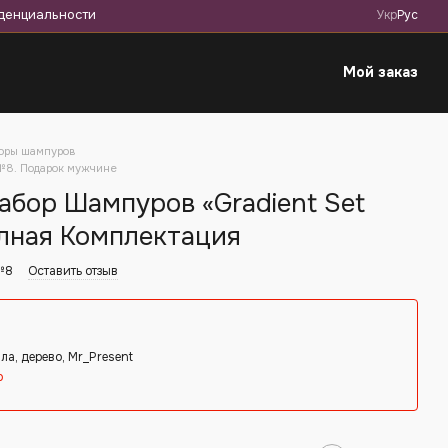
денциальности
Укр
Рус
Мой заказ
оры шампуров
 №8. Подарок мужчине
бор Шампуров «Gradient Set
лная Комплектация
 №8
Оставить отзыв
ла, дерево, Mr_Present
о