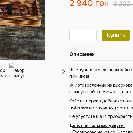
2 940 грн
3 200 
Купить
Описание
Шампуры в деревянном кейсе 
пикников!
🌿 Изготовленные из высокок
шампуры обеспечивают длите
Кейс из дерева добавляет эле
любимые шампуры куда угодн
Не упустите шанс приобрести
Дополнительные услуги:
- Гравировка на кейсе (метал