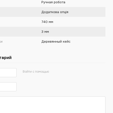
Ручная робота
Додаткова опція
740 мм
3 мм
ки
Деревянный кейс
тарий
Войти с помощью