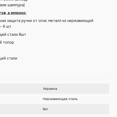
звие шампура)
ов, а именно:
ная защита ручки от огня, металл из нержавеющей
– 6 шт.
щей стали 8шт
й топор
щей стали
Украина
Нержавеющая сталь
8кг