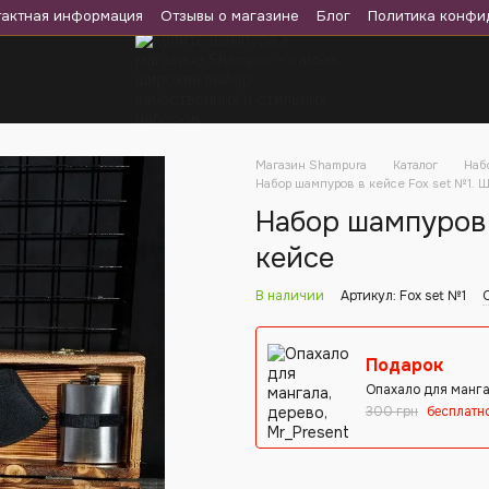
тактная информация
Отзывы о магазине
Блог
Политика конфи
Магазин Shampura
Каталог
Наб
Набор шампуров в кейсе Fox set №1.
Набор шампуров 
кейсе
В наличии
Артикул: Fox set №1
Подарок
Опахало для манга
300 грн
бесплатн