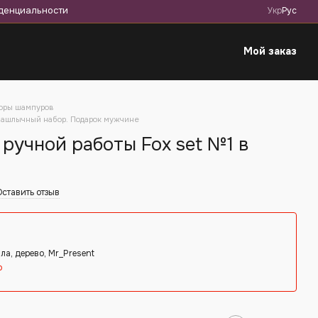
денциальности
Укр
Рус
Мой заказ
оры шампуров
 Шашлычный набор. Подарок мужчине
ручной работы Fox set №1 в
Оставить отзыв
ла, дерево, Mr_Present
о