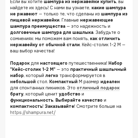
Если вы хотите
шампура из нержавейки купить
, вы
найдете их здесь! С нами вы узнаете,
какие шампура
не ржавеют
— только те, что сделаны из
шампура из
пищевой нержавейки
. Главные
нержавеющие
шампура преимущества
— это надежность и
долговечные шампура для шашлыка
. Забудьте о
сомнениях: мы поможем вам понять,
как отличить
нержавейку от обычной стали
. Кейс-столик 1-2 M —
ваш выбор качества!
Подарок
для
настоящего
путешественника!
Набор
"Кейс-столик 1-2 M"
— это
практичный
шашлычный
набор
, который
легко
трансформируется в
небольшой
стол.
Компактный
M размер
идеален
для спонтанных пикников. Это
отличный
подарок
брату
, который ценит
удобство
и
функциональность
.
Выбирайте
качество
и
компактность
!
Заказывайте
! Смотрите больше на
https://shampura.net/