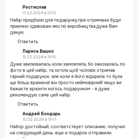
Ростислав
17.02.2024 в 01:12
Набір придбали для подарунку,при отриманні буди
приємно здивовані якістю виробництва,дуже Вам
дякую.
Ответить
Лариса Вашко
13.02.2024 в 15:15
Дуже хвилювалась коли замовляла, бо закохалась по
фото в цей набір, та хотіла щоб чоловік отримав
гарний подарунок. але коли я його відкрила то була
ще більш вражена! він просто неймовірний! якщо ви
бажаєте вразити когось подарунком - я дуже
рекомендую саме цей набір
Ответить
Андрей Бондарь
10.02.2024 в 19:17
Набор достойный, соответствует описанию, получил
на следующий день, еще и подарок отправили,