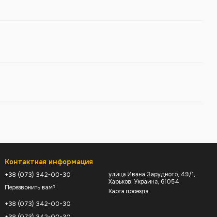
Контактная информация
+38 (073) 342-00-30
улица Ивана Зарудного, 49/1,
Харьков, Украина, 61054
Перезвонить вам?
Карта проезда
+38 (073) 342-00-30
+38 (073) 342-00-30