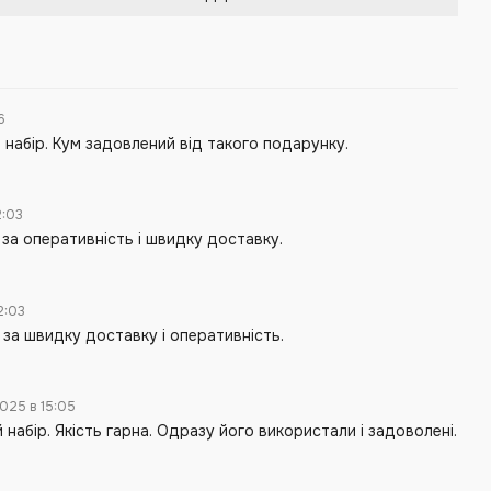
06
 набір. Кум задовлений від такого подарунку.
2:03
 за оперативність і швидку доставку.
2:03
 за швидку доставку і оперативність.
025 в 15:05
набір. Якість гарна. Одразу його використали і задоволені.