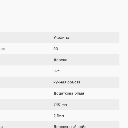
Украина
оре
33
Дерево
8кг
Ручная робота
Додаткова опція
740 мм
2,5мм
ки
Деревянный кейс