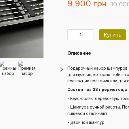
9 900 грн
10 60
Купить
Описание
Подарочный набор шампуров P
для мужчин, которые любят гр
презент на праздник или для с
Состоит из 33 предметов, а
- Кейс-солик, дерево-бук, то
- Шампура ручной работы. По
пищевой стали-6шт
- Двойной шампур