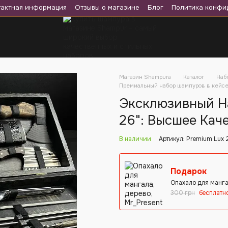
тактная информация
Отзывы о магазине
Блог
Политика конфи
Магазин Shampura
Каталог
Наб
Премиальный набор шампуров в кейсе 
Эксклюзивный Н
26": Высшее Кач
В наличии
Артикул: Premium Lux 
Подарок
Опахало для манга
300 грн
бесплатн