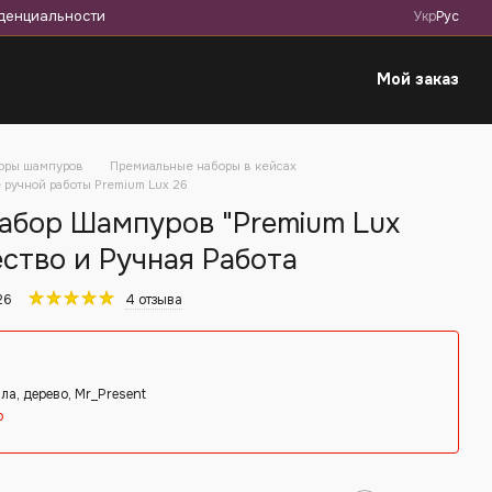
денциальности
Укр
Рус
Мой заказ
оры шампуров
Премиальные наборы в кейсах
ручной работы Premium Lux 26
абор Шампуров "Premium Lux
ество и Ручная Работа
26
4 отзыва
ла, дерево, Mr_Present
о