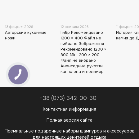
13 февраля 2026
12 февраля 2026
11 февраля 2
Авторские кухонные
Гибр Рекомендовано
История кл
ножи
1200 × 400 Файл не
камня до 
вибрано Зображення
Рекомендовано 1200 ×
800 Мін. 200 × 200
Файл не вибрано
Анонсидные рукояти:
кап клена и полимер
+38 (073) 342-00-30
Контактная информация
Полная версия сайта
Премиальные подарочные наборы шампуров и аксессуаров
для настоящих ценителей отдыха