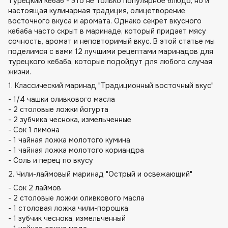
Турецкий кебаб - это не только популярное блюдо, но и
настоящая кулинарная традиция, олицетворение
восточного вкуса и аромата. Однако секрет вкусного
кебаба часто скрыт в маринаде, который придает мясу
сочность, аромат и неповторимый вкус. В этой статье мы
поделимся с вами 12 лучшими рецептами маринадов для
турецкого кебаба, которые подойдут для любого случая
жизни.
1. Классический маринад "Традиционный восточный вкус"
- 1/4 чашки оливкового масла
- 2 столовые ложки йогурта
- 2 зубчика чеснока, измельченные
- Сок 1 лимона
- 1 чайная ложка молотого кумина
- 1 чайная ложка молотого кориандра
- Соль и перец по вкусу
2. Чили-лаймовый маринад "Острый и освежающий"
- Сок 2 лаймов
- 2 столовые ложки оливкового масла
- 1 столовая ложка чили-порошка
- 1 зубчик чеснока, измельченный