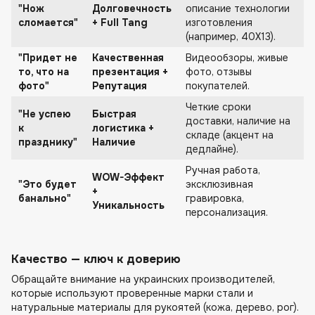
"Нож
Долговечность
описание технологии
сломается"
+ Full Tang
изготовления
(например, 40Х13).
"Придет не
Качественная
Видеообзоры, живые
то, что на
презентация +
фото, отзывы
фото"
Репутация
покупателей.
Четкие сроки
"Не успею
Быстрая
доставки, наличие на
к
логистика +
складе (акцент на
празднику"
Наличие
дедлайне).
Ручная работа,
WOW-Эффект
"Это будет
эксклюзивная
+
банально"
гравировка,
Уникальность
персонализация.
Качество — ключ к доверию
Обращайте внимание на украинских производителей,
которые используют проверенные марки стали и
натуральные материалы для рукоятей (кожа, дерево, рог).