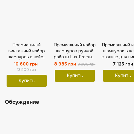
Премиальный
Премиальный набор
Премиальный 
винтажный набор
шампуров ручной
шампуров в ке
шампуров в кейсе
работы Lux-Premium
столике для пи
Vintage №2.
№10
Viking
10 600 грн
8 985 грн
7 125 грн
9 300 грн
Подарок для
13 500 грн
мужчины.
Купить
Купить
Купить
Обсуждение