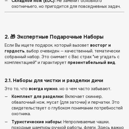
Складной нож (EDC):
Не заменит основного
охотничьего, но пригодится для повседневных задач.
2. 🎁 Экспертные Подарочные Наборы
Если Вы ищете подарок, который вызовет
восторг и
гордость
, выбор очевиден — качественный, тематически
собранный набор. Это снимает с Вас страх "не угадать с
комплектацией" и гарантирует
презентабельный вид
.
2.1. Наборы для чистки и разделки дичи
Это то, что
всегда нужно
, но о чем часто забывают.
Комплект для разделки:
Включает скиннер,
обвалочный нож, мусат (для заточки) и перчатки. Это
свидетельствует о глубоком понимании потребностей
охотника.
Туристические наборы:
Непроливаемые чашки,
походные шампуры ручной работы, фляги. Здесь важно