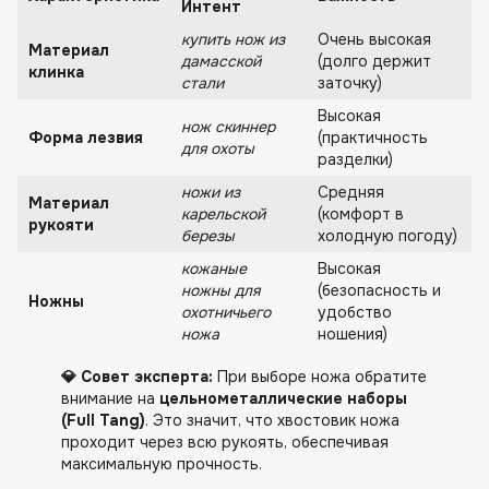
Интент
купить нож из
Очень высокая
Материал
дамасской
(долго держит
клинка
стали
заточку)
Высокая
нож скиннер
Форма лезвия
(практичность
для охоты
разделки)
ножи из
Средняя
Материал
карельской
(комфорт в
рукояти
березы
холодную погоду)
кожаные
Высокая
ножны для
(безопасность и
Ножны
охотничьего
удобство
ножа
ношения)
💎 Совет эксперта:
При выборе ножа обратите
внимание на
цельнометаллические наборы
(Full Tang)
. Это значит, что хвостовик ножа
проходит через всю рукоять, обеспечивая
максимальную прочность.